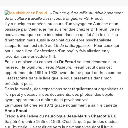
«
Tout ce qui travaille au développement
de la culture travaille aussi contre la guerre.
»S. Freud.
Il y a quelques années, au cours d’un voyage en Autriche et un
passage par Vienne, je me suis rendue chez le
Dr Freud
. Je ne
pouvais manquer cette incursion dans ce qui fut à la fois le lieu
d’habitation mais aussi le cabinet du célèbre psychanalyste.
L’appartement est situé au
19 de la Berggasse
… Pour ceux qui
ont lu mon livre ‘Confessions d’un psy’ j’y fais allusion en y
racontant une anecdote (!!!).
En lieu et place du cabinet du
Dr Freud
se tient désormais un
musée… le
Sigmund Freud Museum
. Freud vécut dans cet
appartement de 1891 à 1938 avant de fuir pour Londres comme
il est raconté dans le livre que je vous présentais dans mon
précédent post.
Dans le musée, des expositions sont régulièrement organisées et
l'on peut y découvrir des documents, des photos, des objets
ayant appartenu au maître de la psychanalyse.
Le musée fut créé en 1971 grâce notamment à sa fille cadette
Anna Freud
.
Freud a été l’élève du neurologue
Jean-Martin Charcot
à La
Salpêtrière entre 1885 et 1886. C’est là, qu’à partir des études
sur l’hystérie, il s'est dirigé vers la psychanalyse dont il fut le