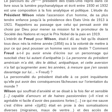
Le parcours du 28
président des Etats-Unis repris dans ce
livre sous la lumière psychanalytique et écrit entre 1930 et 1932
est une composition à la fois analytique et politique. L’étude du
Président Wilson
relate l’ascension d’un homme, de sa plus
tendre enfance jusqu’à la présidence des Etats Unis de 1913 à
1921. Rappelons au passage que celui qui pensait avoir été
choisi par Dieu pour mener sa mission fut le promoteur de la
Société des Nations et reçut le Prix Nobel de la paix en 1919.
L’intérêt de
Freud
pour
Wilson
, était-il dû au fait qu’ils étaient
tous deux nés la même année (1856) ou à la volonté de mettre à
jour ce qui peut pousser un homme vers son destin ? Comment
Freud
a-t-il pu avoir envie d’écrire sur un personnage qui
suscitait chez lui autant d’antipathie («
La personne du président
américain m’a été, dès le début, antipathique, et cette aversion
n’a fait qu’augmenter avec les années, à mesure que j’en savais
davantage sur lui…
» Freud) ?
La personnalité du président était-elle à ce point inquiétante
qu’elle put avoir des conséquences fâcheuses sur l’orientation du
monde ?
Wilson
qui souffrait d’anxiété et se disait à la fois
fier et sensible
[…] capable d’amours et de haines passionnées
(«Il n’est ni
agréable ni facile d’avoir des passions fortes […] ce qui me sauve
c’est d’être aimé »)(p81) était en proie à des somatisations
diverses (migraines, maux de ventre…) et des accès de