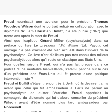
Freud
nourrissait une aversion pour le
président
Thomas
Woodrow Wilson
dont le portrait rédigé en collaboration avec le
diplomate
William Christian Bullitt
, n’a été publié (1967) que
trente ans après la mort de
Freud
.
Ainsi que l’explique
Gérard Miller
(psychanalyste) dans sa
préface du livre
Le président T.W. Wilson
(Ed. Payot), cet
ouvrage n’a pas vraiment été bien accueilli dans l’univers de la
psychanalyse. Ce livre n’est d’ailleurs pas très connu des milieux
psychanalytiques alors qu’il reste un classique aux Etats-Unis.
Pour quelles raisons
Freud
, qui n’a pas fait preuve dans ce
portrait d’une neutralité bienveillante, s’était-il penché sur le cas
d’un président des Etats-Unis qui fit preuve d’une politique
interventionniste ?
Freud
et
Bullitt
s’étaient rencontrés à Berlin où ils devinrent amis
avant que celui qui fut ambassadeur à Paris ne permit au
psychanalyste de quitter l’Autriche.
Freud
appréciait la
compagnie du diplomate qui fut d’abord conseiller du président
Wilson
avant d’être nommé plus tard
ambassadeur
par
Roosevelt
.
ème