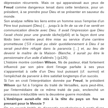
dépression récurrents. Mais ce qui apparaissait aux yeux de
Freud
comme dangereux tenait dans cette tendance, pour un
président, à se prendre pour Dieu et se présenter en sauveur du
monde.
Son analyse reflète
les liens entre un homme sous l’emprise d’un
Père tout puissant (Dieu) (…
jusqu’à la fin de sa vie il se sentit en
communication directe avec Dieu. Il avait l’impression que Dieu
l’avait choisi pour une grande tâche)
(p64) et la façon dont une
libido bien orientée peut être mise au service d’une carrière
prometteuse (‘
S’il n’avait pu obéir quotidiennement à Dieu il se
serait peut-être réfugié dans la paranoïa
[…]
et, au lieu de
devenir le maître de la Maison- Blanche, il aurait pu être le
pensionnaire d’un asile d’aliénés
.’) (p126).
L’histoire montre combien
Wilson
, fils de pasteur, était fortement
influencé par son père dont l’image parfaite à ses yeux
s’apparentait à celle d’un Dieu tout puissant (cf. surmoi) et
l’empêchait de parvenir à être satisfait longtemps d’un succès.
Si l’on en croit l’interprétation donnée par
Freud
, le président
Wilson
qui fut à l’origine du traité de Versailles, aura peut-être,
par l’intermédiaire de ce même traité de paix, enclenché un
processus irréductible vers la deuxième guerre mondiale.
L’Amérique aurait-elle mis à la tête du pays un fou se
prenant pour le Messie ?
On ne saurait établir de diagnostic psychologique à partir d’une