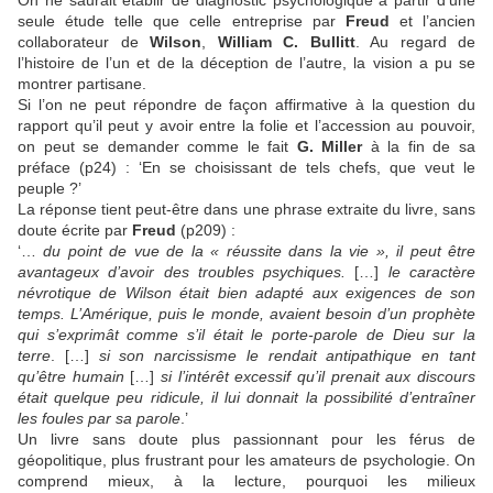
seule étude telle que celle entreprise par
Freud
et l’ancien
collaborateur de
Wilson
,
William C. Bullitt
. Au regard de
l’histoire de l’un et de la déception de l’autre, la vision a pu se
montrer partisane.
Si l’on ne peut répondre de façon affirmative à la question du
rapport qu’il peut y avoir entre la folie et l’accession au pouvoir,
on peut se demander comme le fait
G. Miller
à la fin de sa
préface (p24) : ‘En se choisissant de tels chefs, que veut le
peuple ?’
La réponse tient peut-être dans une phrase extraite du livre, sans
doute écrite par
Freud
(p209) :
‘…
du point de vue de la « réussite dans la vie », il peut être
avantageux d’avoir des troubles psychiques.
[…]
le caractère
névrotique de Wilson était bien adapté aux exigences de son
temps. L’Amérique, puis le monde, avaient besoin d’un prophète
qui s’exprimât comme s’il était le porte-parole de Dieu sur la
terre
. […]
si son narcissisme le rendait antipathique en tant
qu’être humain
[…]
si l’intérêt excessif qu’il prenait aux discours
était quelque peu ridicule, il lui donnait la possibilité d’entraîner
les foules par sa parole
.’
Un livre sans doute plus passionnant pour les férus de
géopolitique, plus frustrant pour les amateurs de psychologie. On
comprend mieux, à la lecture, pourquoi les milieux