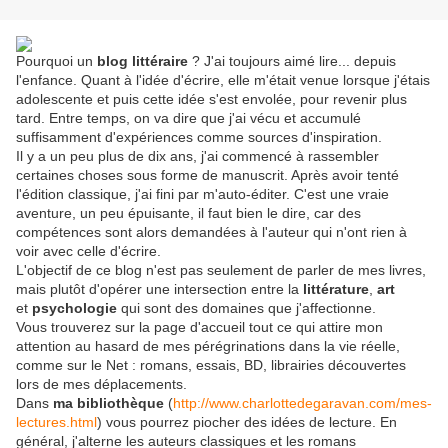
Pourquoi un
blog littéraire
? J'ai toujours aimé lire... depuis
l'enfance. Quant à l'idée d'écrire, elle m'était venue lorsque j'étais
adolescente et puis cette idée s'est envolée, pour revenir plus
tard. Entre temps, on va dire que j'ai vécu et accumulé
suffisamment d'expériences comme sources d'inspiration.
Il y a un peu plus de dix ans, j'ai commencé à rassembler
certaines choses sous forme de manuscrit. Après avoir tenté
l'édition classique, j'ai fini par m'auto-éditer. C'est une vraie
aventure, un peu épuisante, il faut bien le dire, car des
compétences sont alors demandées à l'auteur qui n'ont rien à
voir avec celle d'écrire.
L'objectif de ce blog n'est pas seulement de parler de mes livres,
mais plutôt d'opérer une intersection entre la
littérature
,
art
et
psychologie
qui sont des domaines que j'affectionne.
Vous trouverez sur la page d'accueil tout ce qui attire mon
attention au hasard de mes pérégrinations dans la vie réelle,
comme sur le Net : romans, essais, BD, librairies découvertes
lors de mes déplacements.
Dans
ma bibliothèque
(
http://www.charlottedegaravan.com/mes-
lectures.html
) vous pourrez piocher des idées de lecture. En
général, j'alterne les auteurs classiques et les romans