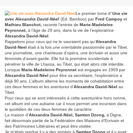
Le premier tome d’’
Une vie
avec Alexandra David-Néel
’ (Ed. Bamboo) par
Fred Campoy
et
Mathieu Blanchot,
raconte l’entrée de
Marie-Madeleine
Peyronnet,
à l’âge de 29 ans, dans la vie de l’exploratrice
Alexandra David-Néel
.
Rappelons pour ceux qui ne le sauraient pas qu’
Alexandra
David-Neel
était à la fois une orientaliste passionnée par le Tibet,
une journaliste, une chanteuse d’opéra, une écrivain et aussi une
féministe d’avant-garde. Elle fut la première occidentale à
pénétrer la ville de Lhassa, au Tibet, qui était alors cité interdite.
Lorsque
Marie-Madeleine Peyronnet
est engagée en 1959 par
Alexandra David-Néel
pour être sa secrétaire, l’exploratrice a
déjà 90 ans. L’album alterne les moments de cohabitation entre
ces deux femmes et les aventures d’
Alexandra David-Néel
au
Tibet.
Pour ceux qui se sont intéressés à cette aventurière hors norme,
cet album est une aubaine car il nous permet une incursion dans
le quotidien de ces deux femmes de caractère.
La maison d’
Alexandra David-Néel,
Samten Dzong,
à Digne,
fait désormais partie de la Fédération des Maisons d’Ecrivain et
des Patrimoines Littéraires et peut être visitée.
Je m’étais rendue il y a des années à
Samten Dzong
et il y avait