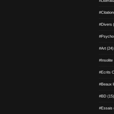
#Littérat
#Citation
#Divers 
#Psychol
#Art (24)
#Insolite
#Ecrits 
#Beaux l
#BD (15)
#Essais 