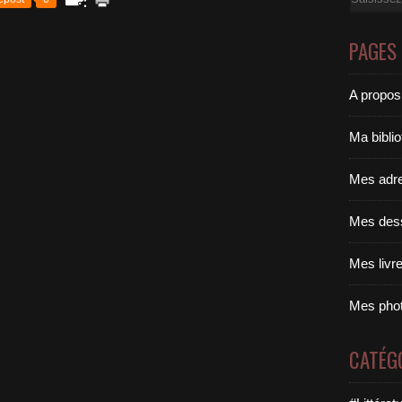
PAGES
A propos
Ma bibli
Mes adr
Mes des
Mes livr
Mes pho
CATÉG