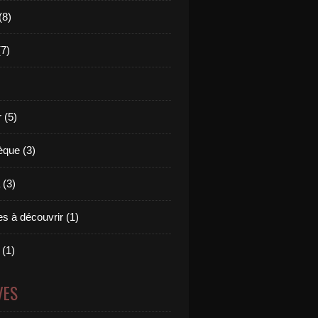
(8)
(7)
 (5)
èque (3)
(3)
s à découvrir (1)
 (1)
VES