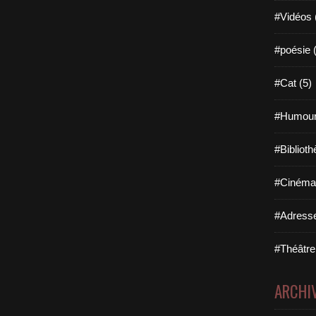
#Vidéos 
#poésie 
#Cat (5)
#Humour
#Biblioth
#Cinéma 
#Adresse
#Théâtre
ARCHI