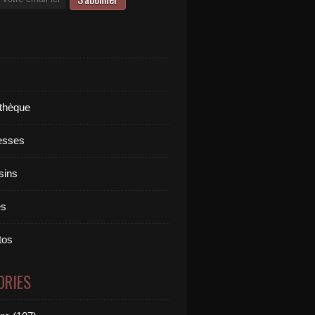
othèque
esses
sins
es
tos
ORIES