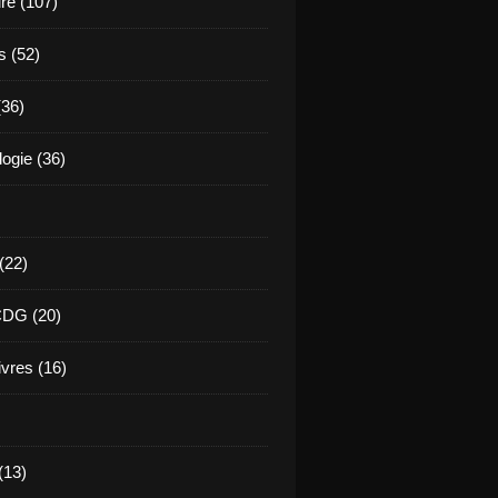
ure (107)
s (52)
(36)
ogie (36)
 (22)
CDG (20)
ivres (16)
(13)