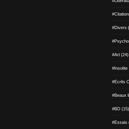
#Littérat
#Citation
#Divers 
#Psychol
#Art (24)
#Insolite
#Ecrits 
#Beaux l
#BD (15)
#Essais 