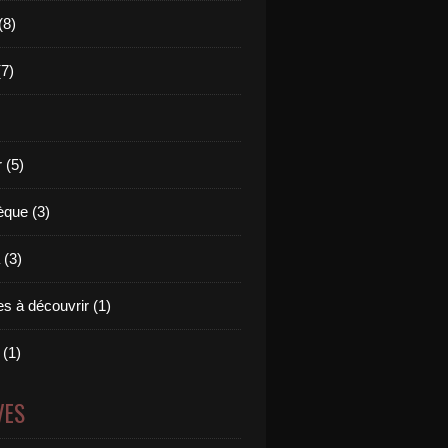
(8)
(7)
 (5)
èque (3)
(3)
s à découvrir (1)
 (1)
VES