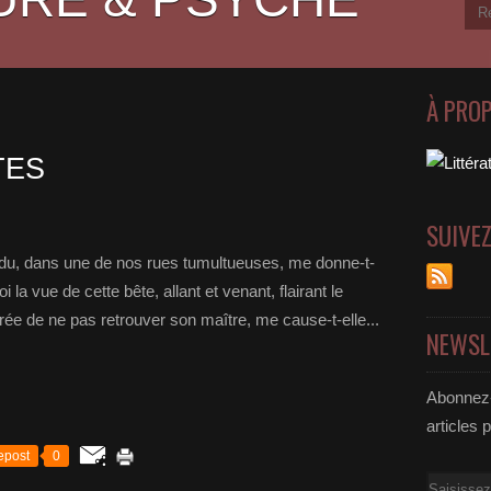
À PRO
TES
SUIVE
erdu, dans une de nos rues tumultueuses, me donne-t-
a vue de cette bête, allant et venant, flairant le
ée de ne pas retrouver son maître, me cause-t-elle...
NEWSL
Abonnez-
articles 
epost
0
Email