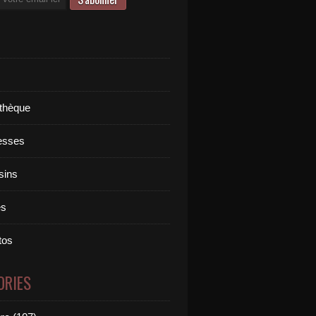
othèque
esses
sins
es
tos
ORIES