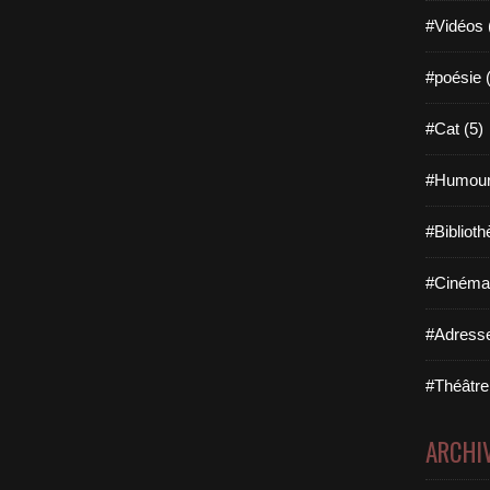
#Vidéos 
#poésie 
#Cat (5)
#Humour
#Biblioth
#Cinéma 
#Adresse
#Théâtre
ARCHI