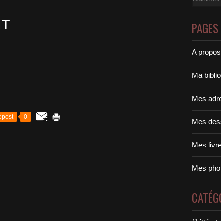
IT
PAGES
A propos
Ma bibli
Mes adr
epost
0
Mes des
Mes livr
Mes pho
CATÉG