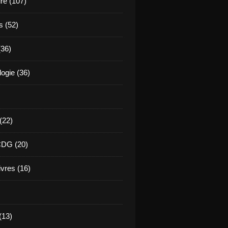
ure (107)
s (52)
(36)
ogie (36)
 (22)
CDG (20)
ivres (16)
(13)