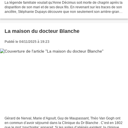
La légende familiale voulait qu'Anne Décimus soit morte de chagrin après la
disparition de son mari et de ses deux fils. En revenant sur les traces de son
ancêtre, Stéphanie Dupays découvre que non seulement son arrière-grand-
mère a survécu après ces...
La maison du docteur Blanche
Publié le 04/11/2025 à 19:23
Gérard de Nerval, Marie d’Agoult, Guy de Maupassant, Théo Van Gogh ont
en commun d’avoir séjourné dans la Clinique du Dr Blanche . C’est en 1802
que le mot ‘psychiatre’ apparait. Si les asiles d’aliénés existent, la clinique