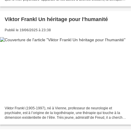
privée (qui ressemble à une...
Viktor Frankl Un héritage pour l'humanité
Publié le 19/06/2025 à 23:38
Viktor Frankl (1905-1997), né à Vienne, professeur de neurologie et
psychiatre, est à l’origine de la logothérapie, une thérapie qui touche à la
dimension existentielle de l’être. Très jeune, admiratif de Freud, il a cherché
à rencontrer le psychanalyste...