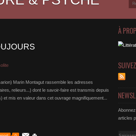
À PRO
OUJOURS
SUIVE
olite
marion) Marin Montagut rassemble les adresses
ires, relieurs...) dont le savoir-faire est transmis depuis
NEWSL
 et mis en valeur dans cet ouvrage magnifiquement...
Abonnez-
articles 
Email
epost
0