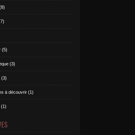
(8)
(7)
 (5)
èque (3)
(3)
s à découvrir (1)
 (1)
VES