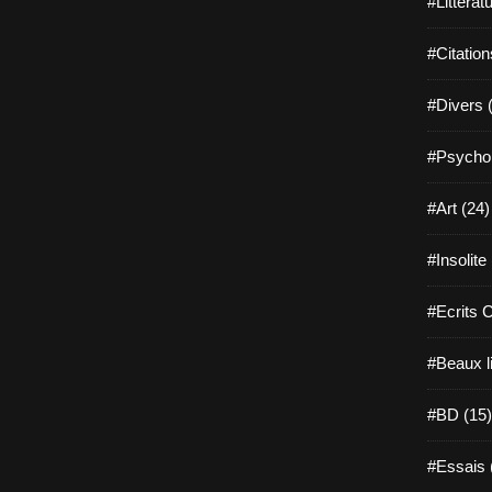
#Littérat
#Citation
#Divers 
#Psychol
#Art (24)
#Insolite
#Ecrits 
#Beaux l
#BD (15)
#Essais 