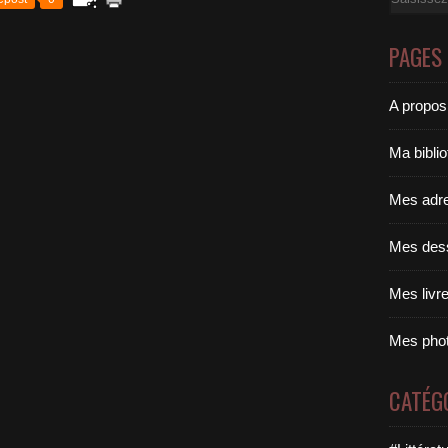
PAGES
A propos
Ma bibli
Mes adr
Mes des
Mes livr
Mes pho
CATÉG