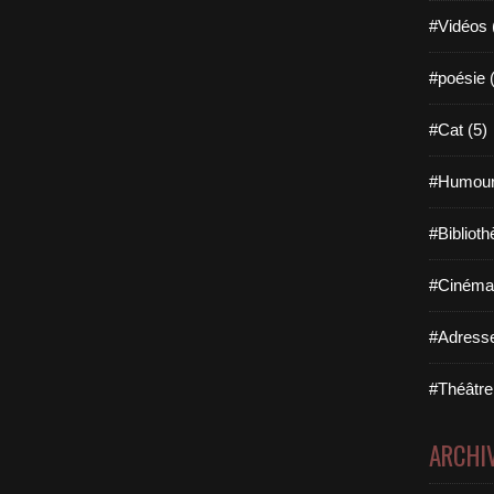
#Vidéos 
#poésie 
#Cat (5)
#Humour
#Biblioth
#Cinéma 
#Adresse
#Théâtre
ARCHI