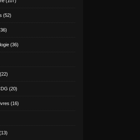
ure (107)
s (52)
(36)
ogie (36)
 (22)
CDG (20)
ivres (16)
(13)