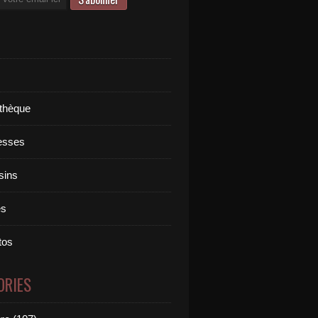
othèque
esses
sins
es
tos
ORIES