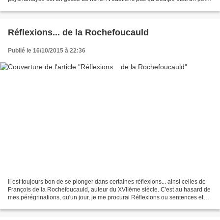
prince : c'est essentiel, et Freud l'a...
Réflexions... de la Rochefoucauld
Publié le 16/10/2015 à 22:36
Il est toujours bon de se plonger dans certaines réflexions... ainsi celles de
François de la Rochefoucauld, auteur du XVIIème siècle. C'est au hasard de
mes pérégrinations, qu'un jour, je me procurai Réflexions ou sentences et
maximes morales, dans une...