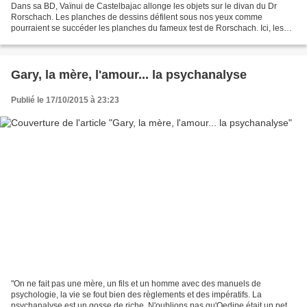
Dans sa BD, Vaïnui de Castelbajac allonge les objets sur le divan du Dr
Rorschach. Les planches de dessins défilent sous nos yeux comme
pourraient se succéder les planches du fameux test de Rorschach. Ici, les
objets remplacent les patients mais les problématiques...
Gary, la mère, l'amour... la psychanalyse
Publié le 17/10/2015 à 23:23
"On ne fait pas une mère, un fils et un homme avec des manuels de
psychologie, la vie se fout bien des règlements et des impératifs. La
psychanalyse est un gosse de riche. N'oublions pas qu'Oedipe était un petit