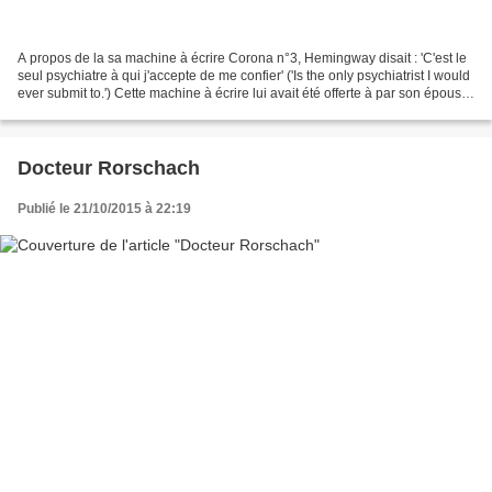
A propos de la sa machine à écrire Corona n°3, Hemingway disait : 'C'est le
seul psychiatre à qui j'accepte de me confier' ('Is the only psychiatrist I would
ever submit to.') Cette machine à écrire lui avait été offerte à par son épouse,
Hadley Richardson....
Docteur Rorschach
Publié le 21/10/2015 à 22:19