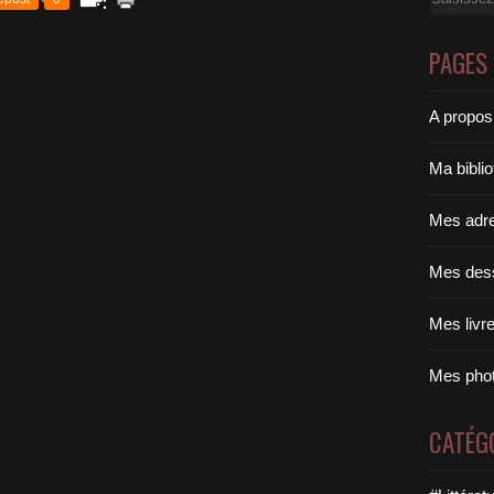
PAGES
A propos
Ma bibli
Mes adr
Mes des
Mes livr
Mes pho
CATÉG