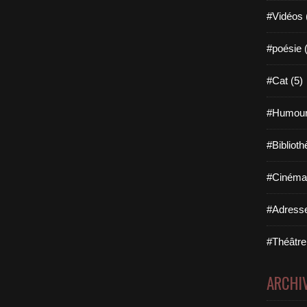
#Vidéos 
#poésie 
#Cat (5)
#Humour
#Biblioth
#Cinéma 
#Adresse
#Théâtre
ARCHI