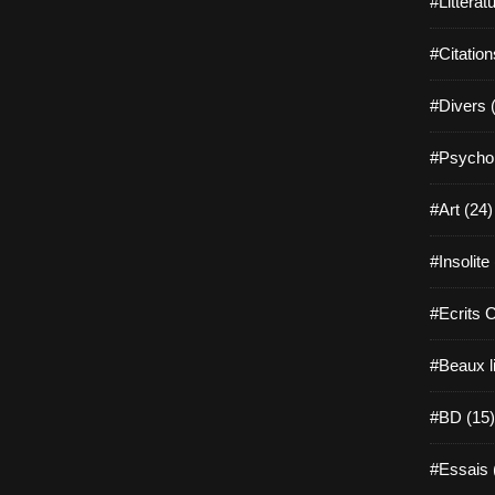
#Littérat
#Citation
#Divers 
#Psychol
#Art (24)
#Insolite
#Ecrits 
#Beaux l
#BD (15)
#Essais 