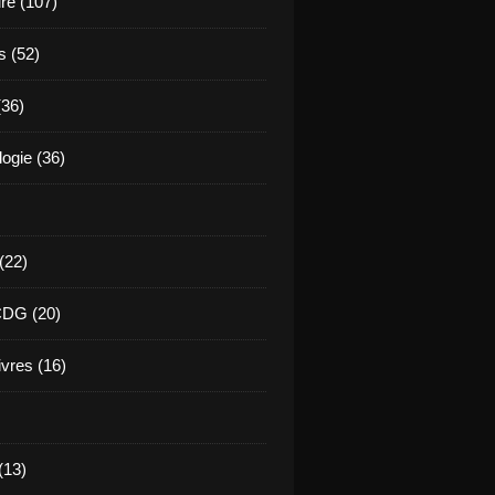
ure (107)
s (52)
(36)
ogie (36)
 (22)
CDG (20)
ivres (16)
(13)