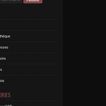
othèque
esses
sins
es
tos
ORIES