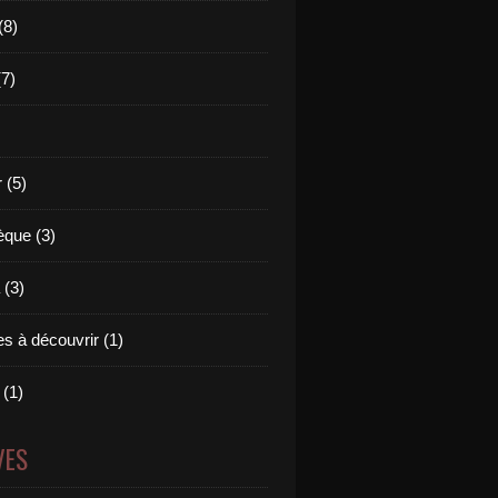
(8)
(7)
 (5)
èque (3)
(3)
s à découvrir (1)
 (1)
VES