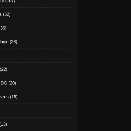
ure (107)
s (52)
(36)
ogie (36)
 (22)
CDG (20)
ivres (16)
(13)