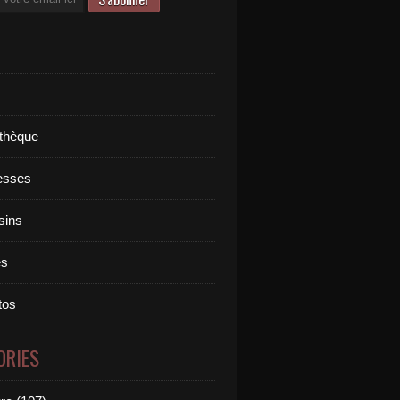
othèque
esses
sins
es
tos
ORIES