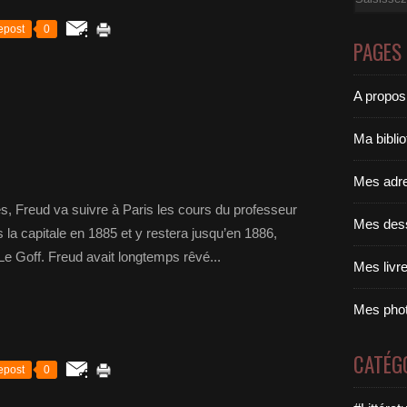
epost
0
PAGES
A propos
Ma bibli
Mes adr
s, Freud va suivre à Paris les cours du professeur
Mes des
ns la capitale en 1885 et y restera jusqu’en 1886,
 Le Goff. Freud avait longtemps rêvé...
Mes livr
Mes pho
CATÉG
epost
0