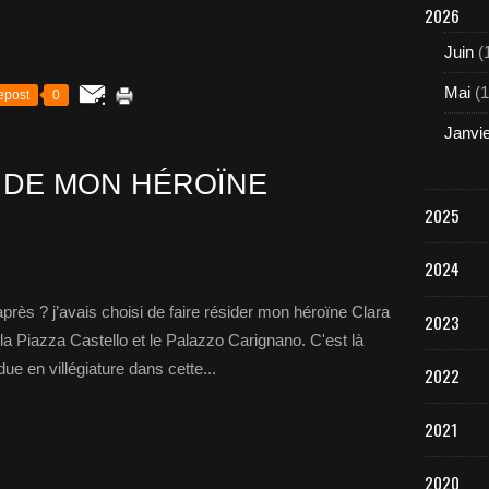
2026
Juin
(
Mai
(1
epost
0
Janvi
 DE MON HÉROÏNE
2025
2024
ès ? j’avais choisi de faire résider mon héroïne Clara
2023
 la Piazza Castello et le Palazzo Carignano. C'est là
due en villégiature dans cette...
2022
2021
2020