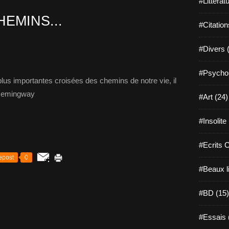
#Littérat
EMINS...
#Citation
#Divers 
#Psychol
lus importantes croisées des chemins de notre vie, il
t Hemingway
#Art (24)
#Insolite
#Ecrits 
epost
0
#Beaux l
#BD (15)
#Essais 