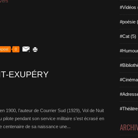
vers
#Vidéos 
#poésie 
#Cat (5)
epost
0
#Humour
#Biblioth
NT-EXUPÉRY
#Cinéma 
#Adresse
#Théâtre
n 1900, l’auteur de Courrier Sud (1929), Vol de Nuit
u pilote pendant son service militaire s’est écrasé en
ARCHI
 le centenaire de sa naissance une...