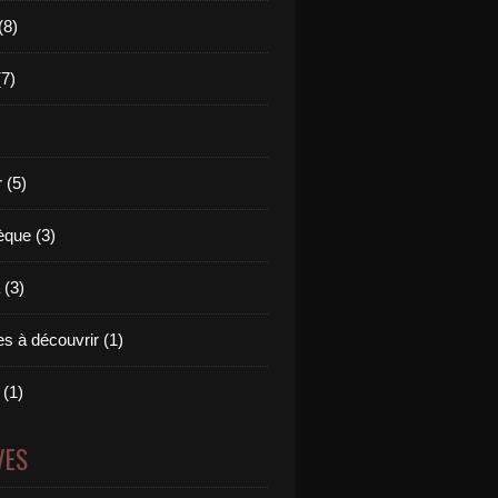
(8)
(7)
 (5)
èque (3)
(3)
s à découvrir (1)
 (1)
VES