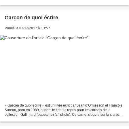
travers le contre-transfert....
Garçon de quoi écrire
Publié le 07/12/2017 à 13:57
« Garçon de quoi écrire » est un livre écrit par Jean d’Ormesson et François
Sureau, paru en 1989, et dont le titre fut repris pour les carnets de la
collection Gallimard (papeterie) (cf. photo). Ce carnet s’ouvre sur la citation
suivante : « Je ne prétends...