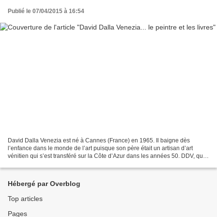
Publié le 07/04/2015 à 16:54
David Dalla Venezia est né à Cannes (France) en 1965. Il baigne dès
l’enfance dans le monde de l’art puisque son père était un artisan d’art
vénitien qui s’est transféré sur la Côte d’Azur dans les années 50. DDV, qui a
grandi à Cannes retournera à Venise...
Hébergé par Overblog
Top articles
Pages