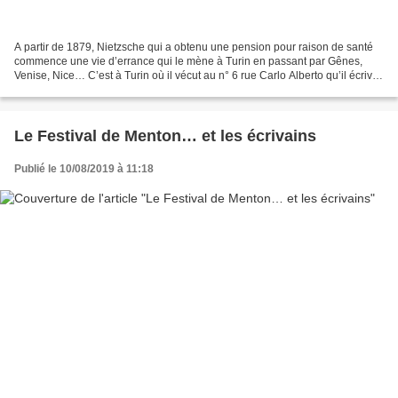
A partir de 1879, Nietzsche qui a obtenu une pension pour raison de santé
commence une vie d’errance qui le mène à Turin en passant par Gênes,
Venise, Nice… C’est à Turin où il vécut au n° 6 rue Carlo Alberto qu’il écrivit
Ecce Homo et c’est aussi dans...
Le Festival de Menton… et les écrivains
Publié le 10/08/2019 à 11:18