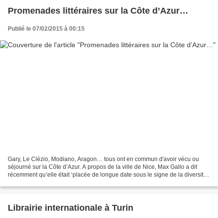
Promenades littéraires sur la Côte d’Azur…
Publié le 07/02/2015 à 00:15
Gary, Le Clézio, Modiano, Aragon… tous ont en commun d'avoir vécu ou
séjourné sur la Côte d’Azur. A propos de la ville de Nice, Max Gallo a dit
récemment qu’elle était ‘placée de longue date sous le signe de la diversité.
D’où ce cosmopolitisme incroyable,...
Librairie internationale à Turin