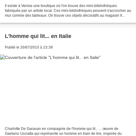
Il existe à Venise une boutique où l'on trouve des mini-bibliothèques
fabriquée par un artiste local. Ces mini-bibliothèques peuvent s'accrocher au
mur comme des tableaux. On trouve ces objets décoratifs au magasin Il
Prato (Calle delle Ostreghe, 2456/9)...
L'homme qui lit... en Italie
Publié le 20/07/2015 à 23:39
Charlotte De Garavan en compagnie de l'homme qui lit... ... œuvre de
Gaetano Usciatta qui représente un homme en train de lire, inspirée du