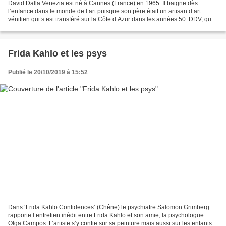
David Dalla Venezia est né à Cannes (France) en 1965. Il baigne dès
l’enfance dans le monde de l’art puisque son père était un artisan d’art
vénitien qui s’est transféré sur la Côte d’Azur dans les années 50. DDV, qui a
grandi à Cannes retournera à Venise...
Frida Kahlo et les psys
Publié le 20/10/2019 à 15:52
Dans ‘Frida Kahlo Confidences’ (Chêne) le psychiatre Salomon Grimberg
rapporte l’entretien inédit entre Frida Kahlo et son amie, la psychologue
Olga Campos. L’artiste s’y confie sur sa peinture mais aussi sur les enfants,