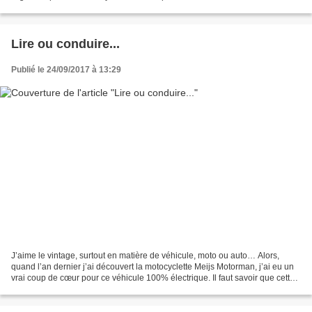
les animaux, l’amitié, l’amour,...
Lire ou conduire...
Publié le 24/09/2017 à 13:29
J’aime le vintage, surtout en matière de véhicule, moto ou auto… Alors,
quand l’an dernier j’ai découvert la motocyclette Meijs Motorman, j’ai eu un
vrai coup de cœur pour ce véhicule 100% électrique. Il faut savoir que cette
motocyclette, conçue par...