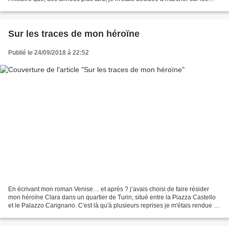
traces de mon héroïne. Certes, je connaissais...
Sur les traces de mon héroïne
Publié le 24/09/2018 à 22:52
En écrivant mon roman Venise… et après ? j’avais choisi de faire résider
mon héroïne Clara dans un quartier de Turin, situé entre la Piazza Castello
et le Palazzo Carignano. C'est là qu'à plusieurs reprises je m'étais rendue en
villégiature dans cette...