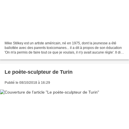
Mike Stilkey est un artiste américain, né en 1975, dont la jeunesse a été
ballottée avec des parents toxicomanes... il a dit à propos de son éducation
'On m'a permis de faire tout ce que je voulais, il n'y avait aucune règle'. Il dira
également qu'il...
Le poète-sculpteur de Turin
Publié le 08/10/2018 à 16:29