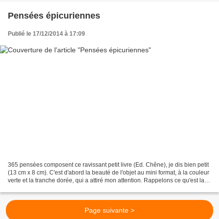
Pensées épicuriennes
Publié le 17/12/2014 à 17:09
365 pensées composent ce ravissant petit livre (Ed. Chêne), je dis bien petit
(13 cm x 8 cm). C'est d'abord la beauté de l'objet au mini format, à la couleur
verte et la tranche dorée, qui a attiré mon attention. Rappelons ce qu'est la
pensée épicurienne....
Page suivante >