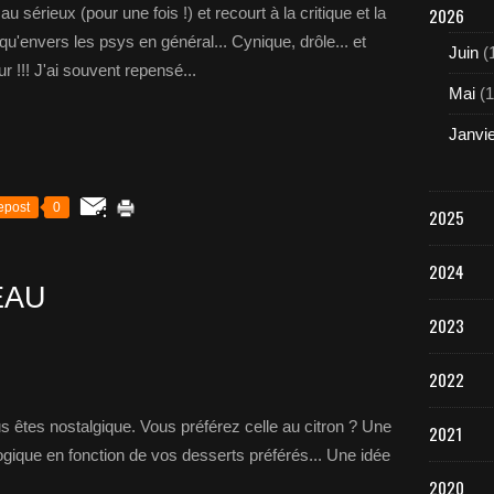
u sérieux (pour une fois !) et recourt à la critique et la
2026
qu'envers les psys en général... Cynique, drôle... et
Juin
(
r !!! J'ai souvent repensé...
Mai
(1
Janvi
epost
0
2025
2024
EAU
2023
2022
s êtes nostalgique. Vous préférez celle au citron ? Une
2021
ogique en fonction de vos desserts préférés... Une idée
2020