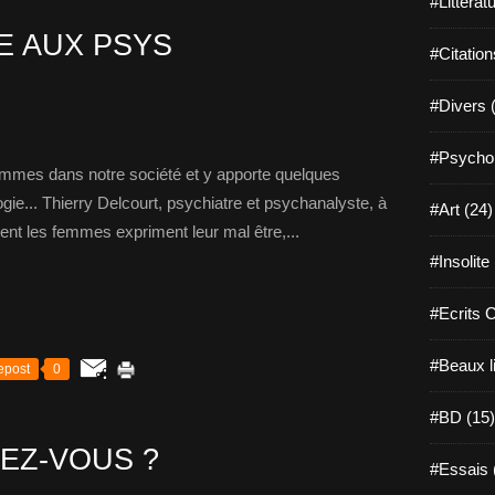
#Littérat
E AUX PSYS
#Citation
#Divers 
#Psychol
emmes dans notre société et y apporte quelques
gie... Thierry Delcourt, psychiatre et psychanalyste, à
#Art (24)
ent les femmes expriment leur mal être,...
#Insolite
#Ecrits 
#Beaux l
epost
0
#BD (15)
EZ-VOUS ?
#Essais 