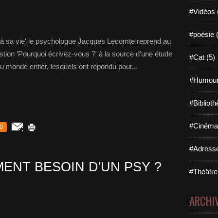
#Vidéos 
#poésie 
 à sa vie' le psychologue Jacques Lecomte reprend au
estion 'Pourquoi écrivez-vous ?' à la source d'une étude
#Cat (5)
u monde entier, lesquels ont répondu pour...
#Humour
#Biblioth
#Cinéma 
0
#Adresse
ENT BESOIN D'UN PSY ?
#Théâtre
ARCHI