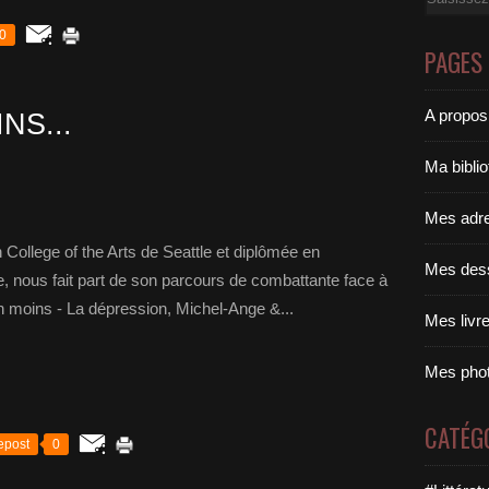
0
PAGES
A propos
NS...
Ma bibli
Mes adr
College of the Arts de Seattle et diplômée en
Mes des
te, nous fait part de son parcours de combattante face à
n moins - La dépression, Michel-Ange &...
Mes livr
Mes pho
CATÉG
epost
0