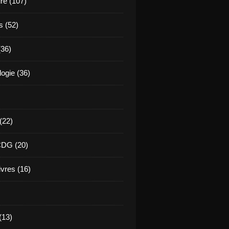
ure (107)
s (52)
(36)
ogie (36)
 (22)
CDG (20)
ivres (16)
(13)