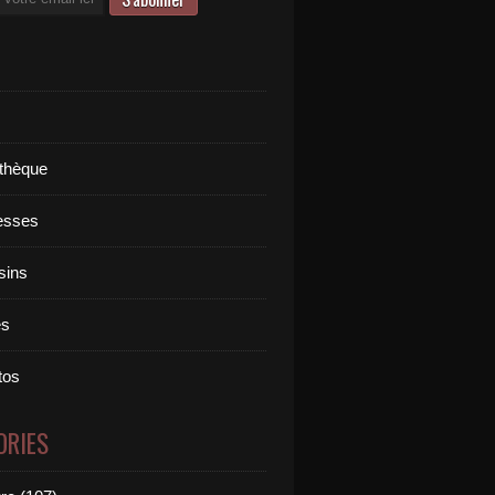
othèque
esses
sins
es
tos
ORIES