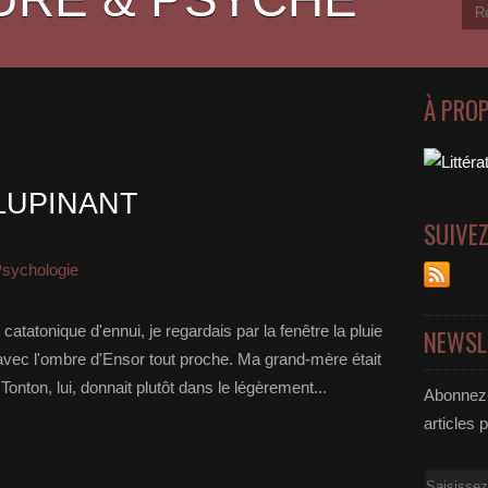
À PRO
LUPINANT
SUIVE
sychologie
 catatonique d'ennui, je regardais par la fenêtre la pluie
NEWSL
ec l'ombre d'Ensor tout proche. Ma grand-mère était
onton, lui, donnait plutôt dans le légèrement...
Abonnez-
articles 
Email