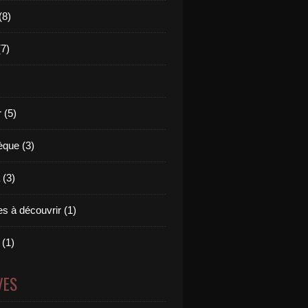
(8)
(7)
 (5)
èque (3)
(3)
s à découvrir (1)
 (1)
VES