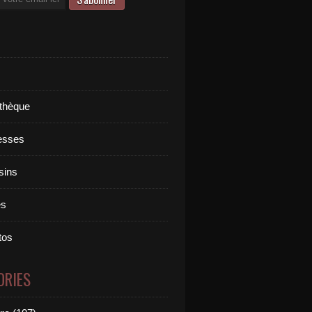
othèque
esses
sins
es
tos
ORIES