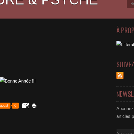
À PRO
SUIVE
NEWSL
epost
0
Abonnez-
articles 
Email