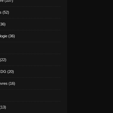
ure (107)
s (52)
(36)
ogie (36)
 (22)
CDG (20)
ivres (16)
(13)