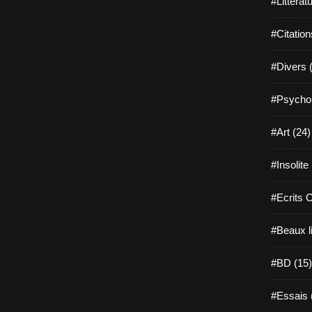
#Littérat
#Citation
#Divers 
#Psychol
#Art (24)
#Insolite
#Ecrits 
#Beaux l
#BD (15)
#Essais 