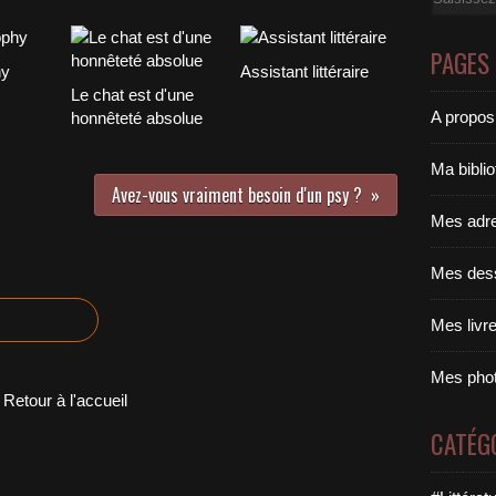
PAGES
hy
Assistant littéraire
Le chat est d'une
A propos
honnêteté absolue
Ma bibli
Avez-vous vraiment besoin d'un psy ?
Mes adr
Mes des
Mes livr
Mes pho
Retour à l'accueil
CATÉG