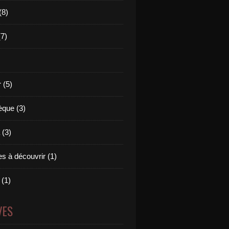
(8)
(7)
 (5)
èque (3)
(3)
s à découvrir (1)
 (1)
VES