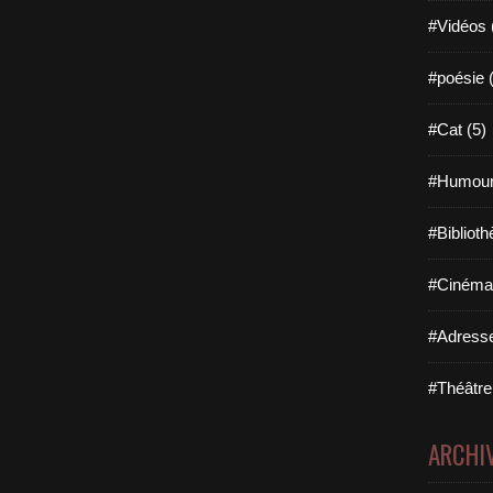
#Vidéos 
#poésie 
#Cat (5)
#Humour
#Biblioth
#Cinéma 
#Adresse
#Théâtre
ARCHI