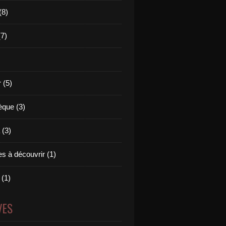
(8)
(7)
 (5)
èque (3)
(3)
s à découvrir (1)
 (1)
VES