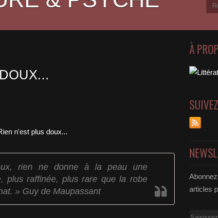
À PRO
DOUX...
SUIVE
NEWSL
oux, rien ne donne à la peau une
Abonnez-
, plus raffinée, plus rare que la robe
articles 
 chat. » Guy de Maupassant
Email