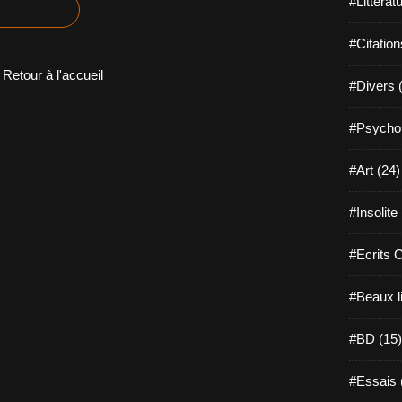
#Littérat
#Citation
Retour à l'accueil
#Divers 
#Psychol
#Art (24)
#Insolite
#Ecrits 
#Beaux l
#BD (15)
#Essais 