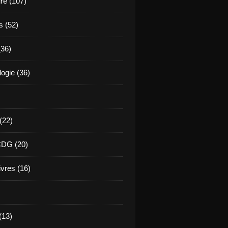
ure (107)
s (52)
(36)
ogie (36)
 (22)
CDG (20)
ivres (16)
(13)