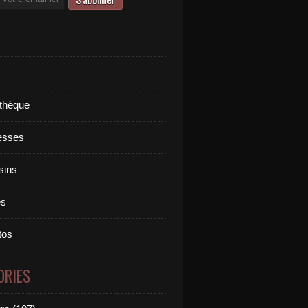
othèque
esses
sins
es
tos
ORIES