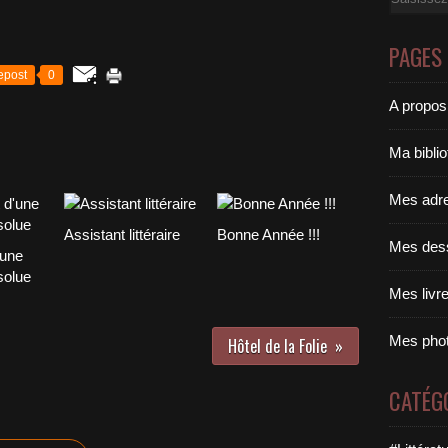
PAGES
epost
0
A propos
Ma bibli
Mes adr
Assistant littéraire
Bonne Année !!!
Mes des
'une
solue
Mes livr
Mes pho
Hôtel de la Folie
CATÉG