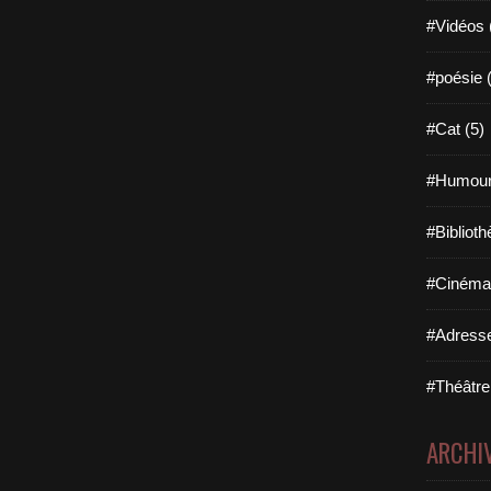
#Vidéos 
#poésie 
#Cat (5)
#Humour
#Biblioth
#Cinéma 
#Adresse
#Théâtre
ARCHI