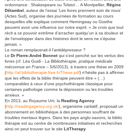
ordonnance : Shakespeare ou Tolstoï… A Montpellier,
Régine
Détambel
, auteur de l’essai ‘Les livres prennent soin de nous’
(Actes Sud), organise des journées de formation au cours
desquelles elle explique comment Hemingway ou Goethe
peuvent avoir une influence sur notre esprit. « Je crois que tout
récit a ce pouvoir extrême d’arracher quelqu’un à sa douleur et
de l’envelopper dans des histoires dont le sens ne s’épuise
jamais. »
Le roman remplacerait-il l’antidépresseur ?
Le
Dr Pierre-André Bonnet
qui s'est penché sur les vertus des
livres (cf. Léa Guidi -
La Bibliothérapie, pratique médicale
méconnue en France
– 5/6/2013), à travers une thèse en 2009
(
http://af.bibliotherapie.free.fr/These.pdf
) n'hésite pas à affirmer
que les effets de la biblio thérapie peuvent être « (…)
comparables à ceux d’une psychothérapie classique pour
certaines pathologie comme la dépression ou les troubles
anxieux. »
En 2013, au Royaume Uni, la
Reading Agency
(
http://readingagency.org.uk/
), organisme caritatif, proposait un
abonnement en bibliothèque à des personnes souffrant de
troubles mentaux légers. Dans les pays anglo-saxons, la biblio
thérapie est au centre de nombreuses initiatives et recherches
ainsi on peut trouver sur le site
LitTherapy