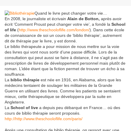
Quand le livre peut changer votre vie…
En 2008, le journaliste et écrivain
Alain de Botton,
après avoir
écrit ‘Comment Proust peut changer votre vie’, a fondé la
School
of life
(
http://www.theschooloflife.com/london/
). Dans cette école
de connaissance de soi un cours de ‘biblio thérapie’, autrement
dit de thérapie par le livre, y est donné.
Le biblio thérapeute a pour mission de nous mettre sur la voie
des livres qui vont nous sortir d’une passe difficile. Lors de la
consultation qui peut aussi se faire à distance, il ne s’agit pas de
prescription de livres de développement personnel mais plutôt de
roman. L’idée étant que la fiction permet de trouver un écho à sa
souffrance.
La
biblio thérapie
est née en 1916, en Alabama, alors que les
médecins tentaient de soulager les militaires de la Grande
Guerre en utilisant des livres. Comme les patients se sentaient
mieux, cette thérapeutique se développera par la suite en
Angleterre.
La
School of live
a depuis peu débarqué en France… où des
cours de biblio thérapie seront proposés.
http://http://www.theschooloflife.com/paris/
Après une consultation de biblio thérapie, on ressort avec une