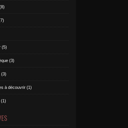
(8)
(7)
 (5)
èque (3)
(3)
s à découvrir (1)
 (1)
VES