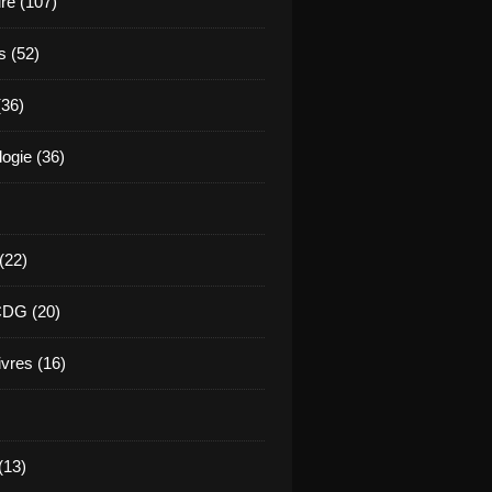
ure (107)
s (52)
(36)
ogie (36)
 (22)
CDG (20)
ivres (16)
(13)