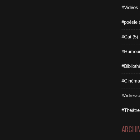
#Vidéos 
#poésie 
#Cat (5)
#Humour
#Biblioth
#Cinéma 
#Adresse
#Théâtre
ARCHI