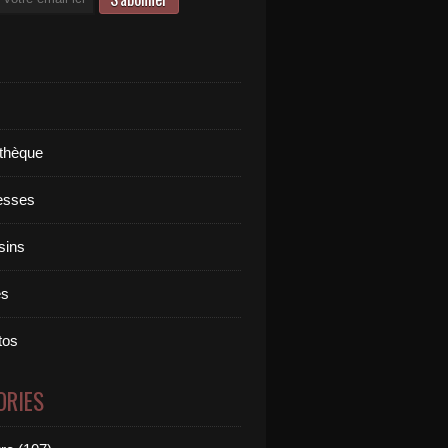
othèque
esses
sins
es
tos
ORIES