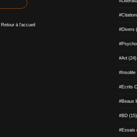
#Littérat
#Citation
Retour à l'accueil
#Divers 
#Psychol
#Art (24)
#Insolite
#Ecrits 
#Beaux l
#BD (15)
#Essais 