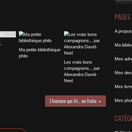
PAGES
A propos
..
Ma bibli
Ma petite bibliothèque
philo
Mes adr
Les vrais bons
compagnons... par
Mes des
Alexandra David-
Neel
Mes livr
L'homme qui lit... en Italie
Mes pho
CATÉG