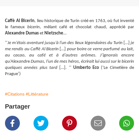
Caffè Al Bicerin
, lieu historique de Turin créé en 1763, où fut inventé
le fameux
bicerin
, mêlant café et chocolat chaud, apprécié par
Alexandre Dumas
et
Nietzsche
…
‘’
Je m’étais aventuré jusqu’à l’un des lieux légendaires du Turin
[…]
je
me rendis au Caffè Al Bicerin
[…]
pour boire ce verre parfumé au lait,
au cacao, au café et à d’autres arômes. J’ignorais encore
qu’Alexa
ndre
Dumas, l’un de mes héros, écrirait lui aussi sur le bicerin
quelques années plus tard
[…]. ‘’
Umberto Eco
(‘Le Cimetière de
Prague’)
#Citations
#Littérature
Partager