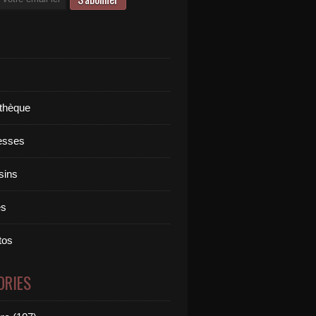
othèque
esses
sins
es
tos
ORIES