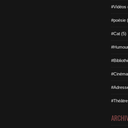
#Vidéos 
#poésie 
#Cat (5)
#Humour
#Biblioth
#Cinéma 
#Adresse
#Théâtre
ARCHI