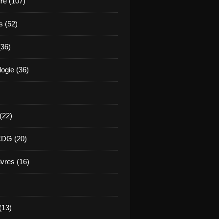
ure (107)
s (52)
(36)
ogie (36)
 (22)
CDG (20)
ivres (16)
(13)