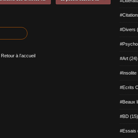
#Littérat
#Citation
#Divers 
#Psychol
Retour à l'accueil
#Art (24)
#Insolite
#Ecrits 
#Beaux l
#BD (15)
#Essais 