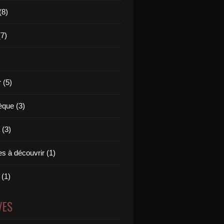
(8)
(7)
 (5)
èque (3)
(3)
s à découvrir (1)
 (1)
VES