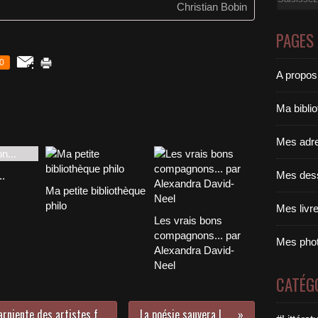
Christian Bobin
PAGES
0
A propos
Ma bibli
Mes adr
Mes des
..
Ma petite bibliothèque
philo
Mes livr
Les vrais bons
compagnons... par
Mes pho
Alexandra David-
Neel
CATÉG
Névrose Villa Médicis... ou dolce farniente des artistes français à Rome ?
La poésie sauvera le monde