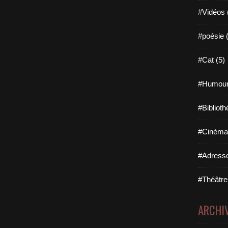
#Vidéos 
#poésie 
#Cat (5)
#Humour
#Biblioth
#Cinéma 
#Adresse
#Théâtre
ARCHI