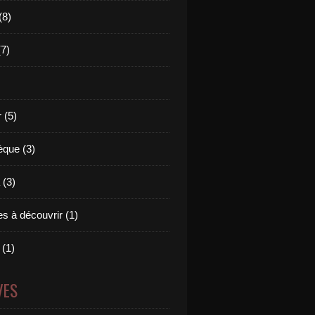
(8)
(7)
 (5)
èque (3)
(3)
s à découvrir (1)
 (1)
VES