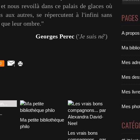
e, et nous revoilà dans ce palais de glaces où
s aux autres, se répercutent à l'infini sans
PAGES
 que leur ombre."
A propos
s Perec
('
Je suis né
')
Ma bibli
Mes adr
0
Mes des
Mes livr
Mes pho
..
Ma petite bibliothèque
CATÉG
philo
Les vrais bons
compagnons... par