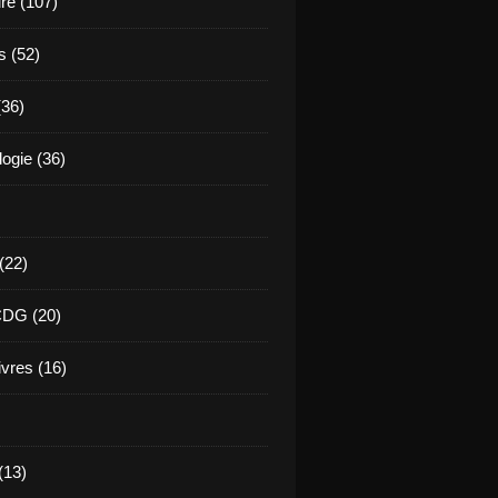
ure (107)
s (52)
(36)
ogie (36)
 (22)
CDG (20)
ivres (16)
(13)