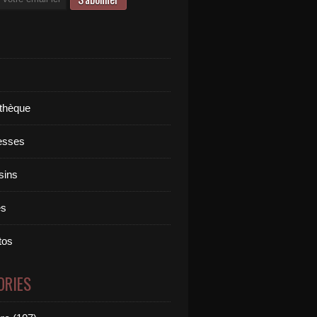
othèque
esses
sins
es
tos
ORIES