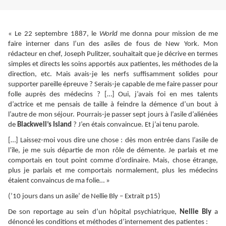
« Le 22 septembre 1887, le
World
me donna pour mission de me
faire interner dans l’un des asiles de fous de New York. Mon
rédacteur en chef, Joseph Pulitzer, souhaitait que je décrive en termes
simples et directs les soins apportés aux patientes, les méthodes de la
direction, etc. Mais avais-je les nerfs suffisamment solides pour
supporter pareille épreuve ? Serais-je capable de me faire passer pour
folle auprès des médecins ? […] Oui, j’avais foi en mes talents
d’actrice et me pensais de taille à feindre la démence d’un bout à
l’autre de mon séjour. Pourrais-je passer sept jours à l’asile d’aliénées
de
Blackwell’s Island
? J’en étais convaincue. Et j’ai tenu parole.
[…] Laissez-moi vous dire une chose : dès mon entrée dans l’asile de
l’île, je me suis départie de mon rôle de démente. Je parlais et me
comportais en tout point comme d’ordinaire. Mais, chose étrange,
plus je parlais et me comportais normalement, plus les médecins
étaient convaincus de ma folie… »
(’10 jours dans un asile’ de Nellie Bly – Extrait p15)
De son reportage au sein d’un hôpital psychiatrique,
Nellie Bly
a
dénoncé les conditions et méthodes d’internement des patientes :