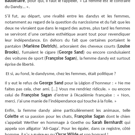
Baudelaire
, pour qui, il faut le rappeler, « La femme est le contraire
du Dandy… ».
S’il fut, au départ, une rivalité entre les dandys et les femmes,
notamment au regard de la question du narcissisme et du fait que les
deux ne vivraient que dans le regard des autres, plus tard les femmes
se serviront d’une certaine esthétique avant tout pour revendiquer
leur indépendance. En dehors du fait que certaines portaient le
pantalon (
Marlène Dietrich
), arboraient des cheveux courts (
Louise
Brooks
), fumaient le cigare (
George Sand
) ou encore conduisaient
des voitures de sport (
Françoise Sagan
), la femme dandy est surtout
éprise de liberté.
Et si, au fond, le dandysme, chez les femmes, était politique ?
Il y eut le refus de
George Sand
pour la Légion d’honneur : « Ne me
faites pas cela, cher ami. […] Vous me rendriez ridicule. » ou encore
celui de
Françoise Sagan
d’entrer à l’Académie française : « Non,
merci. J’ai une manie de l’indépendance qui touche à la folie. »
Enfin, la femme dandy aime particulièrement les animaux, telle
Colette
et sa passion pour les chats,
Françoise Sagan
dont le chien
s’appelait Werther en hommage à Goethe ou
Sarah Bernhardt
qui
appela son alligator ‘Ali-Gaga’. Pour les égaler, dans ce registre, côté
homme, il n’y a guère eu qu’
Oscar Wilde
et son homard !