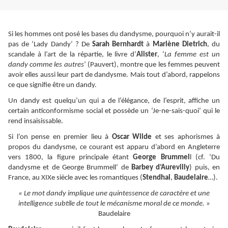
Si les hommes ont posé les bases du dandysme, pourquoi n’y aurait-il
pas de ‘Lady Dandy’ ? De
Sarah Bernhardt
à
Marlène Dietrich
, du
scandale à l’art de la répartie, le livre d’
Alister
, ‘
La femme est un
dandy comme les autres
’ (Pauvert), montre que les femmes peuvent
avoir elles aussi leur part de dandysme. Mais tout d’abord, rappelons
ce que signifie être un dandy.
Un dandy est quelqu’un qui a de l’élégance, de l’esprit, affiche un
certain anticonformisme social et possède un ‘Je-ne-sais-quoi’ qui le
rend insaisissable.
Si l’on pense en premier lieu à
Oscar Wilde
et ses aphorismes à
propos du dandysme, ce courant est apparu d’abord en Angleterre
vers 1800, la figure principale étant
George Brummel
l (cf. ‘Du
dandysme et de George Brummell’ de
Barbey d’Aurevilly
) puis, en
France, au XIXe siècle avec les romantiques (
Stendhal
,
Baudelaire
…).
« Le mot dandy implique une quintessence de caractère et une
intelligence subtile de tout le mécanisme moral de ce monde. »
Baudelaire