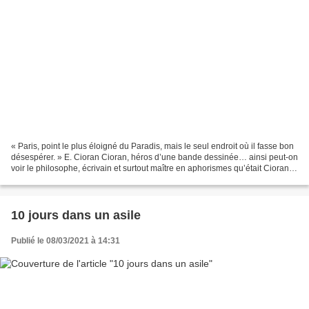
« Paris, point le plus éloigné du Paradis, mais le seul endroit où il fasse bon
désespérer. » E. Cioran Cioran, héros d’une bande dessinée… ainsi peut-on
voir le philosophe, écrivain et surtout maître en aphorismes qu’était Cioran,
roumain, apatride,...
10 jours dans un asile
Publié le 08/03/2021 à 14:31