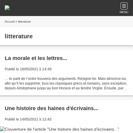
MENU
Accueil
» litterature
litterature
La morale et les lettres...
Publié le 18/05/2021 à 14:40
… le parti de l’ordre trouvera des arguments. Résigne-toi. Mais dénonce-lui,
afin qu’il les supprime, tous les classiques grecs et romains, sans exception,
depuis Aristophane jusqu’au bon Horace et au tendre Virgile. Ensuite, parmi
les étrangers, Shakespeare,...
Une histoire des haines d'écrivains...
Publié le 14/05/2021 à 12:42