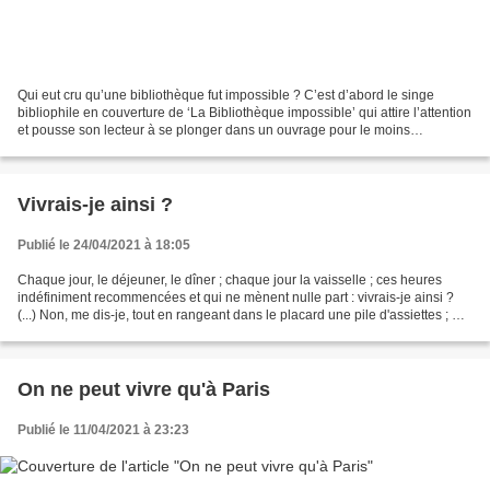
Qui eut cru qu’une bibliothèque fut impossible ? C’est d’abord le singe
bibliophile en couverture de ‘La Bibliothèque impossible’ qui attire l’attention
et pousse son lecteur à se plonger dans un ouvrage pour le moins
improbable… Un livre de curiosités...
Vivrais-je ainsi ?
Publié le 24/04/2021 à 18:05
Chaque jour, le déjeuner, le dîner ; chaque jour la vaisselle ; ces heures
indéfiniment recommencées et qui ne mènent nulle part : vivrais-je ainsi ?
(...) Non, me dis-je, tout en rangeant dans le placard une pile d'assiettes ; ma
vie à moi conduira quelque...
On ne peut vivre qu'à Paris
Publié le 11/04/2021 à 23:23