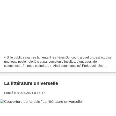
« Si le public savait, se lamentent les frères Goncourt, à quel prix est acquise
une toute petite notoriété et par combien d’insultes, d’outrages, de
calomnies […] il nous plaindrait. ». Ainsi commence (cf. Prologue) ‘Une
histoire des haines d’écrivains...
La littérature universelle
Publié le 01/05/2021 à 15:17