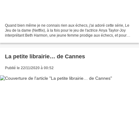
Quand bien même je ne connais rien aux échecs, j'ai adoré cette série, Le
Jeu de la dame (Netflix), à la fois pour le jeu de l'actrice Anya Taylor-Joy
interprétant Beth Harmon, une jeune femme prodige aux échecs, et pour
l'ambiance qui s'en dégage. Cette...
La petite librairie… de Cannes
Publié le 22/11/2020 à 00:52