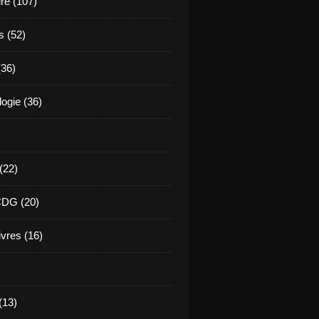
ure (107)
s (52)
(36)
ogie (36)
 (22)
CDG (20)
ivres (16)
(13)