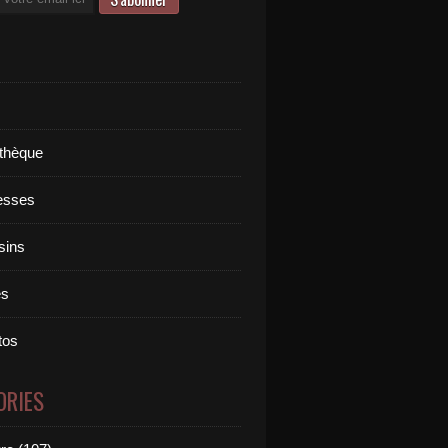
othèque
esses
sins
es
tos
ORIES