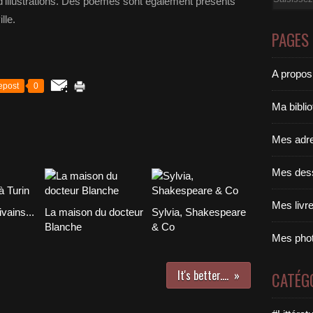
 d'illustrations. Des poèmes sont également présents
lle.
PAGES
A propos
epost
0
Ma bibli
Mes adr
Mes des
Mes livr
vains...
La maison du docteur
Sylvia, Shakespeare
Blanche
& Co
Mes pho
It's better....
CATÉG