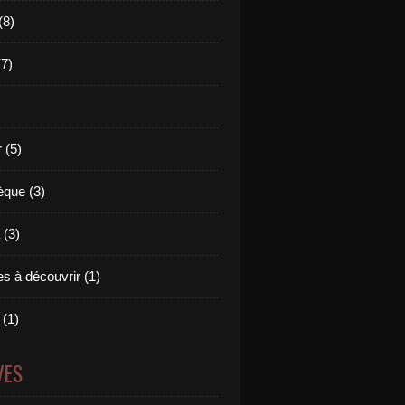
(8)
(7)
 (5)
èque (3)
(3)
s à découvrir (1)
 (1)
VES