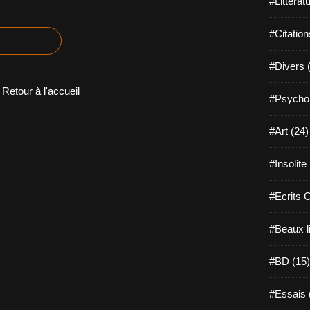
#Littérat
#Citation
#Divers 
Retour à l'accueil
#Psychol
#Art (24)
#Insolite
#Ecrits 
#Beaux l
#BD (15)
#Essais 