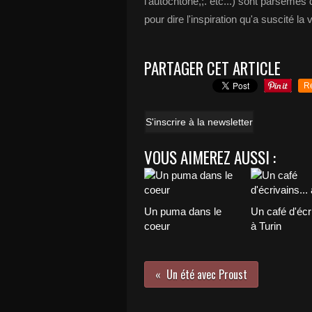
l'autochtone,;. etc...) sont parsemés
pour dire l'inspiration qu'a suscité la vi
PARTAGER CET ARTICLE
R
S'inscrire à la newsletter
VOUS AIMEREZ AUSSI :
Un puma dans le
Un café d'écri
coeur
à Turin
Un été avec Proust