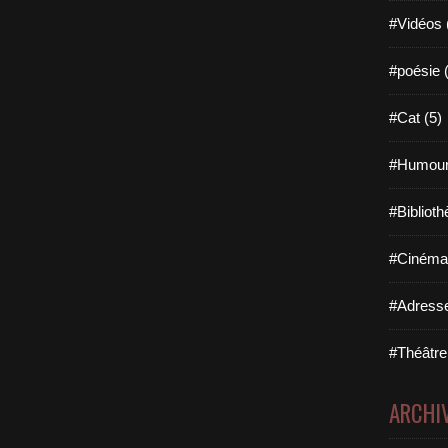
#Vidéos 
#poésie 
#Cat (5)
#Humour
#Biblioth
#Cinéma 
#Adresse
#Théâtre
ARCHI