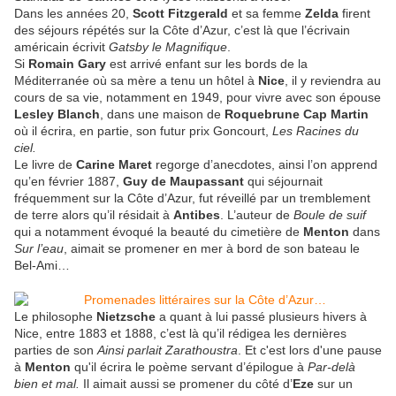
Dans les années 20,
Scott Fitzgerald
et sa femme
Zelda
firent
des séjours répétés sur la Côte d’Azur, c’est là que l’écrivain
américain écrivit
Gatsby le Magnifique
.
Si
Romain Gary
est arrivé enfant sur les bords de la
Méditerranée où sa mère a tenu un hôtel à
Nice
, il y reviendra au
cours de sa vie, notamment en 1949, pour vivre avec son épouse
Lesley Blanch
, dans une maison de
Roquebrune Cap Martin
où il écrira, en partie, son futur prix Goncourt,
Les Racines du
ciel.
Le livre de
Carine Maret
regorge d’anecdotes, ainsi l’on apprend
qu’en février 1887,
Guy de Maupassant
qui séjournait
fréquemment sur la Côte d’Azur,
fut réveillé par un tremblement
de terre alors qu’il résidait à
Antibes
. L’auteur de
Boule de suif
qui a notamment évoqué la beauté du cimetière de
Menton
dans
Sur l’eau
, aimait se promener en mer à bord de son bateau le
Bel-Ami…
Le philosophe
Nietzsche
a quant à lui passé plusieurs hivers à
Nice, entre 1883 et 1888, c’est là qu’il rédigea les dernières
parties de son
Ainsi parlait Zarathoustra
. Et c'est lors d'une pause
à
Menton
qu'il écrira le poème servant d’épilogue à
Par-delà
bien et mal.
Il aimait aussi se promener du côté d’
Eze
sur un