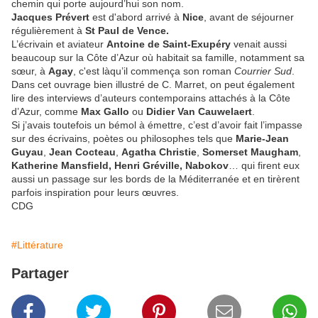
chemin qui porte aujourd’hui son nom.
Jacques Prévert
est d'abord arrivé à
Nice
,
avant de séjourner
régulièrement à
St Paul de Vence.
L’écrivain et aviateur
Antoine de Saint-Exupéry
venait aussi
beaucoup sur la Côte d’Azur où habitait sa famille, notamment sa
sœur, à
Agay
, c'est làqu’il commença son roman
Courrier Sud
.
Dans cet ouvrage bien illustré de C. Marret, on peut également
lire des interviews d’auteurs contemporains attachés à la Côte
d’Azur, comme
Max Gallo
ou
Didier Van Cauwelaert
.
Si j’avais toutefois un bémol à émettre, c’est d’avoir fait l’impasse
sur des écrivains, poètes ou philosophes tels que
Marie-Jean
Guyau
,
Jean
Cocteau
,
Agatha Christie
,
Somerset Maugham
,
Katherine Mansfield, Henri Gréville, Nabokov
… qui firent eux
aussi un passage sur les bords de la Méditerranée et en tirèrent
parfois inspiration pour leurs œuvres.
CDG
#Littérature
Partager