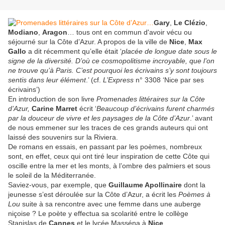
Gary
,
Le Clézio
,
Modiano
,
Aragon
… tous ont en commun d'avoir vécu ou
séjourné sur la Côte d’Azur. A propos de la ville de
Nice
,
Max
Gallo
a dit récemment qu’elle était ‘
placée de longue date sous le
signe de la diversité. D’où ce cosmopolitisme incroyable, que l’on
ne trouve qu’à Paris. C’est pourquoi les écrivains s’y sont toujours
sentis dans leur élément
.’ (cf.
L’Express
n° 3308 ‘Nice par ses
écrivains’)
En introduction de son livre
Promenades littéraires sur la Côte
d’Azur,
Carine Marret
écrit ‘
Beaucoup d’écrivains furent charmés
par la douceur de vivre et les paysages de la Côte d’Azur
.’ avant
de nous emmener sur les traces de ces grands auteurs qui ont
laissé des souvenirs sur la Riviera.
De romans en essais, en passant par les poèmes, nombreux
sont, en effet, ceux qui ont tiré leur inspiration de cette Côte qui
oscille entre la mer et les monts, à l’ombre des palmiers et sous
le soleil de la Méditerranée.
Saviez-vous, par exemple, que
Guillaume Apollinaire
dont la
jeunesse s’est déroulée sur la Côte d’Azur, a écrit les
Poèmes à
Lou
suite à sa rencontre avec une femme dans une auberge
niçoise ? Le poète y effectua sa scolarité entre le collège
Stanislas de
Cannes
et le lycée Masséna à
Nice
.