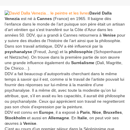
David Dalla
Venezia
est né à
Cannes
(France) en 1965. Il baigne dès
l’enfance dans le monde de l’art puisque son père était un artisan
d’art vénitien qui s’est transféré sur la Côte d’Azur dans les
années 50. DDV, qui a grandi à Cannes retournera à
Venise
pour
y suivre des études de l’histoire de l’art ainsi que la philosophie.
Dans son travail artistique, DDV a été influencé par la
psychanalyse
(Freud, Jung) et la
philosophie
(Schopenhauer
et Nietzsche). On trouve dans la première partie de son œuvre
une grande influence également du
Surréalisme
(Dali, Magritte,
De Chirico…).
DDV a fait beaucoup d’autoportraits cherchant dans le même
temps à savoir qui il est, comme si le travail de l’artiste pouvait lui
fournir des réponses sur lui-même à la manière d’une
psychanalyse. Il a même dit, avec toute la modestie qu’on lui
attribue, que, s’il en avait eu les capacités, il aurait été philosophe
ou psychanalyste. Ceux qui apprécient son travail ne regretteront
pas son choix d’expression par la peinture.
DDV est connu en
Europe
, il a exposé à
Paris
,
Nice
,
Bruxelles
,
Stockholm
et aussi en
Allemagne
. En
Italie
, on peut voir ses
œuvres à
Venise
.
C’est au cours d’un premier séjour dans la Sérénissime que