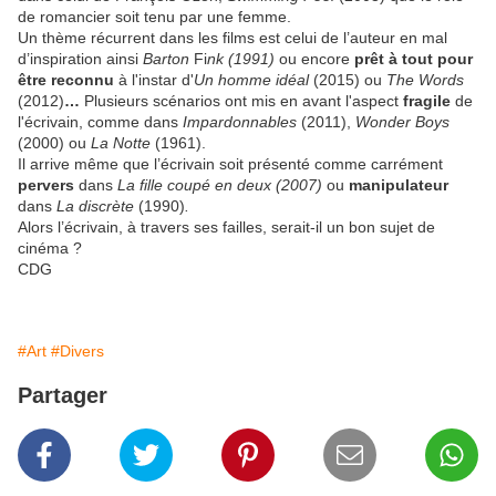
de romancier soit tenu par une femme.
Un thème récurrent dans les films est celui de l’auteur en mal
d’inspiration ainsi
Barton
Fi
nk (1991)
ou encore
prêt à tout pour
être reconnu
à l'instar d'
Un homme idéal
(2015)
ou
The Wo
rds
(2012)
…
Plusieurs scénarios ont mis en avant l'aspect
fragile
de
l'écrivain, comme dans
Impardonnables
(2011),
Wonder Boys
(2000)
ou
La Notte
(1961).
Il arrive même que l’écrivain soit présenté comme carrément
pervers
dans
La fille coupé en deux (2007)
ou
manipulateur
dans
La discrète
(1990)
.
Alors l’écrivain, à travers ses failles, serait-il un bon sujet de
cinéma ?
CDG
#Art
#Divers
Partager