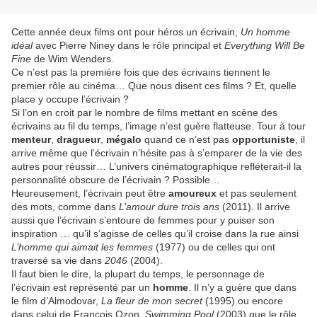
Cette année deux films ont pour héros un écrivain,
Un homme
idéal
avec Pierre Niney dans le rôle principal et
Everything Will Be
Fine
de Wim Wenders.
Ce n’est pas la première fois que des écrivains tiennent le
premier rôle au cinéma… Que nous disent ces films ? Et, quelle
place y occupe l’écrivain ?
Si l’on en croit par le nombre de films mettant en scène des
écrivains au fil du temps, l’image n’est guère flatteuse. Tour à tour
menteur
,
dragueur
,
mégalo
quand ce n’est pas
opportuniste
, il
arrive même que l’écrivain n’hésite pas à s’emparer de la vie des
autres pour réussir… L’univers cinématographique refléterait-il la
personnalité obscure de l’écrivain ? Possible…
Heureusement, l’écrivain peut être
amoureux
et pas seulement
des mots, comme dans
L’amour dure trois ans
(2011)
.
Il arrive
aussi que l’écrivain s’entoure de femmes pour y puiser son
inspiration … qu’il s’agisse de celles qu’il croise dans la rue ainsi
L’homme qui aimait les femmes
(1977) ou de celles qui ont
traversé sa vie dans
2046
(2004).
Il faut bien le dire, la plupart du temps, le personnage de
l’écrivain est représenté par un
homme
. Il n’y a guère que dans
le film d’Almodovar,
La fleur de mon secret
(1995) ou encore
dans celui de François Ozon,
Swimming Pool
(2003) que le rôle