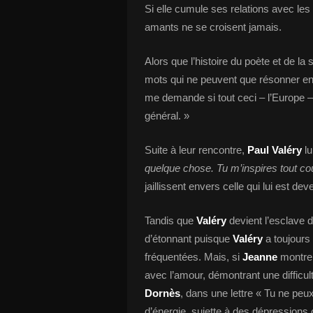
Si elle cumule ses relations avec les
amants ne se croisent jamais.
Alors que l’histoire du poète et de la
mots qui ne peuvent que résonner en
me demande si tout ceci – l’Europe 
général. »
Suite à leur rencontre,
Paul Valéry
l
quelque chose. Tu m’inspires tout co
jaillissent envers celle qui lui est de
Tandis que
Valéry
devient l’esclave d
d’étonnant puisque
Valéry
a toujours 
fréquentées. Mais, si
Jeanne
montre 
avec l’amour, démontrant une difficul
Dornès
, dans une lettre
« Tu ne peux
d’énergie, sujette à des dépressions 