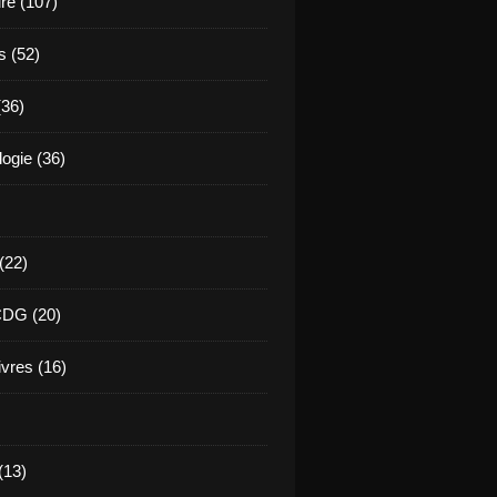
ure (107)
s (52)
(36)
ogie (36)
 (22)
CDG (20)
ivres (16)
(13)