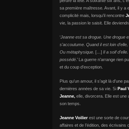
perdre la tête. A soixante six ans, c
sa première maîtresse. Avant, il y a
complicité mais, lorsqu’il rencontre
J
vie, la passion le saisit. Elle deviend
‘
Jeanne est sa drogue. Une drogue enco
s’accoutume. Quand il est loin d’ell
Ou métaphysique.
[…]
Il a soif d’ell
possédé
.’ La guerre n’arrange rien p
et du coup d’exception.
Plus qu’un amour, il s’agit là d’une 
dernières années de sa vie. Si
Paul 
Jeanne,
elle,
divorcera. Elle est une
son temps.
Jeanne Voilier
est une sorte de cou
affaires et de l’édition, des écrivai