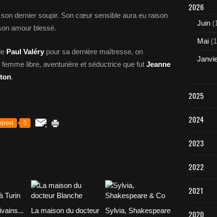
2026
 son dernier soupir. Son cœur sensible aura eu raison
Juin
(
 son amour blessé.
Mai
(1
 de
Paul Valéry
pour sa dernière maîtresse, on
Janvi
femme libre, aventurière et séductrice que fut
Jeanne
iton
.
2025
2024
epost
0
2023
2022
2021
vains...
La maison du docteur
Sylvia, Shakespeare
2020