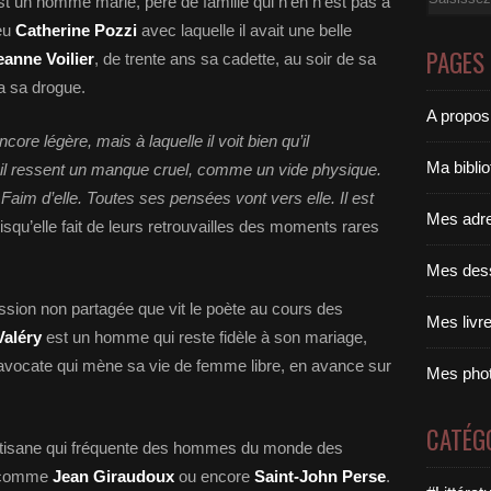
’est un homme marié, père de famille qui n’en n'est pas à
 eu
Catherine Pozzi
avec laquelle il avait une belle
PAGES
eanne Voilier
, de trente ans sa cadette, au soir de sa
ra sa drogue.
A propos
re légère, mais à laquelle il voit bien qu’il
Ma bibli
e, il ressent un manque cruel, comme un vide physique.
e. Faim d’elle. Toutes ses pensées vont vers elle. Il est
Mes adr
uisqu’elle fait de leurs retrouvailles des moments rares
Mes des
passion non partagée que vit le poète au cours des
Mes livr
Valéry
est un homme qui reste fidèle à son mariage,
 avocate qui mène sa vie de femme libre, en avance sur
Mes pho
CATÉG
rtisane qui fréquente des hommes du monde des
ns comme
Jean Giraudoux
ou encore
Saint-John Perse
.