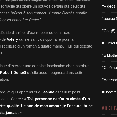
et fragile qui opère un pouvoir certain sur ceux qui
#Vidéos 
ment se brûlent à son contact. Yvonne Darnès souffre.
#poésie 
éry va connaître l’enfer
.’
#Cat (5)
décide d'arrêter d'écrire pour se consacrer
ne de
Valéry
qui
ne sait plus quoi faire pour la
#Humour
er l'écriture d'un roman à quatre mains… lui, qui déteste
r.
#Biblioth
ontinue d’exercer une certaine fascination chez nombre
#Cinéma 
Robert Denoël
qu'elle accompagnera dans cette
ation.
#Adresse
de, et qu'il apprend que
Jeanne
est sur le point
#Théâtre
e de lui écrire : «
Toi, personne ne t’aura aimée d’un
tte qualité. Le son de mon amour, je t’assure, tu ne
ARCHI
is, jamais.
»