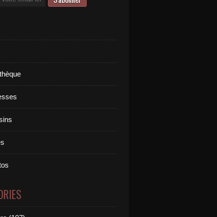
othèque
esses
sins
es
tos
ORIES