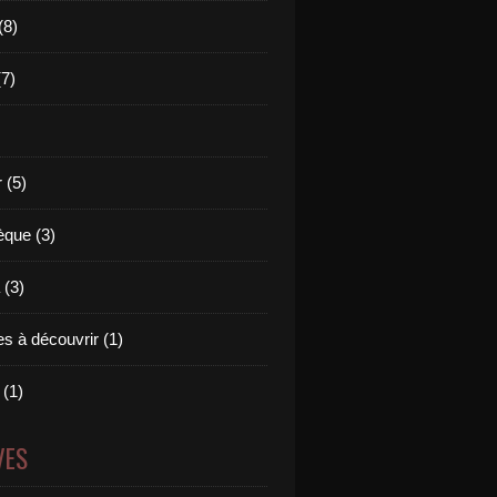
(8)
(7)
 (5)
èque (3)
(3)
s à découvrir (1)
 (1)
VES