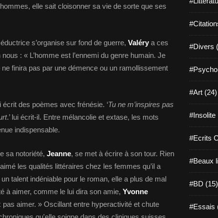
#Littérat
 hommes, elle sait cloisonner sa vie de sorte que ses
#Citation
 séductrice s’organise sur fond de guerre,
Valéry
a ces
#Divers 
 nous : « L’homme est l’ennemi du genre humain. Je
– ne finira pas par une démence ou un ramollissement
#Psychol
#Art (24)
ui écrit des poèmes avec frénésie. ‘
Tu ne m’inspires pas
#Insolite
urt
.’ lui écrit-il. Entre mélancolie et extase, les mots
venue indispensable.
#Ecrits 
e sa notoriété,
Jeanne
, se met à écrire à son tour. Rien
#Beaux l
aimé les qualités littéraires chez les femmes qu’il a
un talent indéniable pour le roman, elle a plus de mal
#BD (15)
té à aimer, comme le lui dira son amie,
Yvonne
 pas aimer. » Oscillant entre hyperactivité et chute
#Essais 
chroniques qu'elle soigne dans des cliniques suisses,