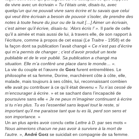
de vivre avec un écrivain «
Tu t’étais unie, disais-tu, avec
quelqu’un qui ne pouvait vivre sans écrire et tu savais que celui
qui veut être écrivain a besoin de pouvoir s’isoler, de prendre des
notes à toute heure du jour ou de la nuit […] Aimer un écrivain,
c’est aimer qu’il écrive, disais-tu. ‘Alors écris !’ ».
Il parle de celle
qu’il a aimée et mais aussi de lui, à travers elle, de son rapport à
l’écriture, comme à propos de cet essai (
Le Traitre -
1958) et de
la façon dont sa publication l’avait changé «
Ce n’est pas d’écrire
qui m’a permis de changer ; c’est d’avoir produit un texte
publiable et de le voir publié. Sa publication a changé ma
situation. Elle m’a conféré une place dans le monde… ».
La vie du couple et l’œuvre de
Gorz
furent entremêlées. Le
philosophe et sa femme, Dorine, marchèrent côte à côte, elle,
malade, mais toujours à ses côtés, lui, reconnaissant combien
elle avait pu contribuer à ce qu’il était devenu «
Tu n’as cessé de
m’encourager à écrire
. » et se sachant dans l’incapacité de
poursuivre sans elle «
Je ne peux m’imaginer continuant à écrire
si tu n’es plus. Tu es l’essentiel sans lequel tout le reste, si
important qu’il me paraisse tant que tu es là, perd son sens et
son importance.
»
Un an plus après avoir conclu cette
Lettre à D
. par ses mots «
Nous aimerions chacun ne pas avoir à survivre à la mort de
l’autre
. »,
André Gorz
se suicidait en compagnie de sa femme.