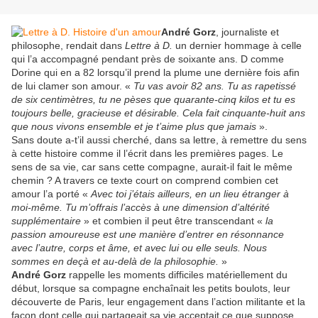
André Gorz
, journaliste et
philosophe, rendait dans
Lettre à D.
un dernier hommage à celle
qui l’a accompagné pendant près de soixante ans. D comme
Dorine qui en a 82 lorsqu’il prend la plume une dernière fois afin
de lui clamer son amour. «
Tu vas avoir 82 ans. Tu as rapetissé
de six centimètres, tu ne pèses que quarante-cinq kilos et tu es
toujours belle, gracieuse et désirable. Cela fait cinquante-huit ans
que nous vivons ensemble et je t’aime plus que jamais
».
Sans doute a-t’il aussi cherché, dans sa lettre, à remettre du sens
à cette histoire comme il l’écrit dans les premières pages. Le
sens de sa vie, car sans cette compagne, aurait-il fait le même
chemin ? A travers ce texte court on comprend combien cet
amour l’a porté «
Avec toi j’étais ailleurs, en un lieu étranger à
moi-même. Tu m’offrais l’accès à une dimension d’altérité
supplémentaire
» et combien il peut être transcendant «
la
passion amoureuse est une manière d’entrer en résonnance
avec l’autre, corps et âme, et avec lui ou elle seuls. Nous
sommes en deçà et au-delà de la philosophie.
»
André Gorz
rappelle les moments difficiles matériellement du
début, lorsque sa compagne enchaînait les petits boulots, leur
découverte de Paris, leur engagement dans l’action militante et la
façon dont celle qui partageait sa vie acceptait ce que suppose