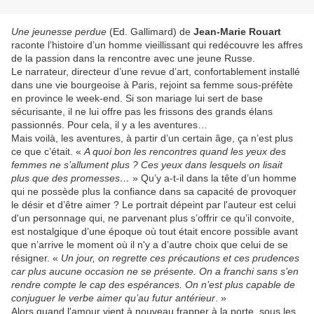
Une jeunesse perdue
(Ed. Gallimard) de
Jean-Marie Rouart
raconte l’histoire d’un homme vieillissant qui redécouvre les affres
de la passion dans la rencontre avec une jeune Russe.
Le narrateur, directeur d’une revue d’art, confortablement installé
dans une vie bourgeoise à Paris, rejoint sa femme sous-préfète
en province le week-end. Si son mariage lui sert de base
sécurisante, il ne lui offre pas les frissons des grands élans
passionnés. Pour cela, il y a les aventures…
Mais voilà, les aventures, à partir d’un certain âge, ça n’est plus
ce que c’était. «
A quoi bon les rencontres quand les yeux des
femmes ne s’allument plus ? Ces yeux dans lesquels on lisait
plus que des promesses…
» Qu’y a-t-il dans la tête d’un homme
qui ne possède plus la confiance dans sa capacité de provoquer
le désir et d’être aimer ? Le portrait dépeint par l'auteur est celui
d'un personnage qui, ne parvenant plus s’offrir ce qu’il convoite,
est nostalgique d’une époque où tout était encore possible avant
que n’arrive le moment où il n'y a d’autre choix que celui de se
résigner. «
Un jour, on regrette ces précautions et ces prudences
car plus aucune occasion ne se présente. On a franchi sans s’en
rendre compte le cap des espérances. On n’est plus capable de
conjuguer le verbe aimer qu’au futur antérieur
. »
Alors quand l'amour vient à nouveau frapper à la porte, sous les