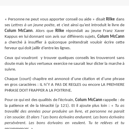
« Personne ne peut vous apporter conseil ou aide » disait
Rilke
dans
ses
Lettres à un jeune poète
, et c’est ainsi qu’est introduit le livre de
Colum McCann
. Alors que
Rilke
répondait au jeune Franz Xaver
Kappus en lui donnant son avis sur différents sujets,
Colum McCann
a cherché à insuffler à quiconque prétendrait vouloir écrire cette
ferveur qui doit jaillir d’entre les lignes.
Ceux qui voudront y trouver quelques conseils les trouveront sans
doute mais le plus vertueux exercice ne saurait leur dicter la marche à
suivre.
Chaque (court) chapitre est annoncé d’une citation et d’une phrase
en gros caractères : IL N’Y A PAS DE REGLES ou encore LA PREMIERE
PHRASE DOIT FRAPPER A LA POITRINE.
Pour ce qui est des qualités de l’écrivain,
Colum McCann
rappelle : de
la patience et de la ténacité (p 121). Et il ajoute plus loin : «
Tu as
travaillé des années pour produire un livre, et personne ne parait
s’en soucier. Et alors ? Les bons écrivains endurent. Les bons écrivains
persévèrent. Les bons écrivains en veulent. Tu te relèves et tu
recommences
. »