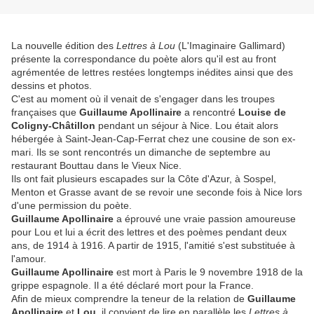
La nouvelle édition des
Lettres à Lou
(L'Imaginaire Gallimard)
présente la correspondance du poète alors qu'il est au front
agrémentée de lettres restées longtemps inédites ainsi que des
dessins et photos.
C'est au moment où il venait de s'engager dans les troupes
françaises que
Guillaume Apollinaire
a
rencontré
Louise de
Coligny-Châtillon
pendant un séjour à Nice. Lou était alors
hébergée à Saint-Jean-Cap-Ferrat chez une cousine de son ex-
mari. Ils se sont rencontrés un dimanche de septembre au
restaurant Bouttau dans le Vieux Nice.
Ils ont fait plusieurs escapades sur la Côte d'Azur, à Sospel,
Menton et Grasse avant de se revoir une seconde fois à Nice lors
d'une permission du poète.
Guillaume Apollinaire
a éprouvé une vraie passion amoureuse
pour Lou et lui a écrit des lettres et des poèmes pendant deux
ans, de 1914 à 1916. A partir de 1915, l'amitié s'est substituée à
l'amour.
Guillaume Apollinaire
est mort à Paris le 9 novembre 1918 de la
grippe espagnole. Il a été déclaré mort pour la France.
Afin de mieux comprendre la teneur de la relation de
Guillaume
Apollinaire
et
Lou
, il convient de lire en parallèle les
Lettres à