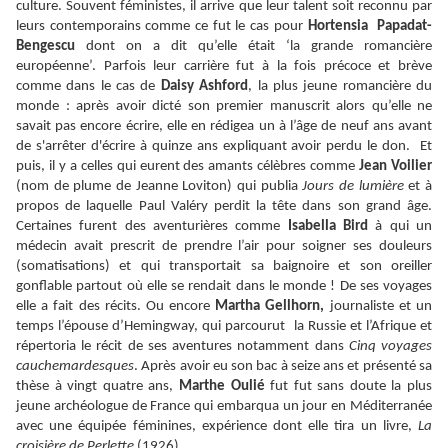
culture. Souvent féministes, il arrive que leur talent soit reconnu par
leurs contemporains comme ce fut le cas pour
Hortensia Papadat-
Bengescu
dont on a dit qu’elle était ‘la grande romancière
européenne’. Parfois leur carrière fut à la fois précoce et brève
comme dans le cas de
Daisy Ashford
, la plus jeune romancière du
monde : après avoir dicté son premier manuscrit alors qu’elle ne
savait pas encore écrire, elle en rédigea un à l’âge de neuf ans avant
de s'arrêter d'écrire à quinze ans expliquant avoir perdu le don. Et
puis, il y a celles qui eurent des amants célèbres comme
Jean Voilier
(nom de plume de Jeanne Loviton) qui publia
Jours de lumière
et à
propos de laquelle Paul Valéry perdit la tête dans son grand âge.
Certaines furent des aventurières comme
Isabella Bird
à qui un
médecin avait prescrit de prendre l’air pour soigner ses douleurs
(somatisations) et qui transportait sa baignoire et son oreiller
gonflable partout où elle se rendait dans le monde ! De ses voyages
elle a fait des récits. Ou encore
Martha Gellhorn,
journaliste et un
temps l’épouse d’Hemingway, qui parcourut la Russie et l’Afrique et
répertoria le récit de ses aventures notamment dans
Cinq voyages
cauchemardesques
. Après avoir eu son bac à seize ans et présenté sa
thèse à vingt quatre ans,
Marthe Oulié
fut fut sans doute la plus
jeune archéologue de France qui embarqua un jour en Méditerranée
avec une équipée féminines, expérience dont elle tira un livre,
La
croisière de Perlette
(1926).