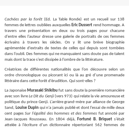
Cachées par la forêt
(Ed. La Table Ronde) est un recueil sur 138
femmes de lettres oubliées auxquelles
Eric Dussert
rend hommage. A
travers une présentation en deux ou trois pages pour chacune
d’entre elles l’auteur dresse une galerie de portraits de ces femmes
écrivains à travers les siècles. On y lit une brève biographie
agrémentée d'extraits de textes de celles qui depuis sont tombées
dans l’oubli. Des femmes qui ne manquaient sans doute pas de talent
mais dont la trace s’est dissipée à l’ombre de la littérature.
Créatrices de différentes nationalités que l’on découvre selon un
ordre chronologique ou picorant ici ou là au gré d’une promenade
littéraire dans cette forêt d’érudition. Qui sont-elles ?
La Japonaise
Murasaki Shikibu
fut sans doute la première romancière
avec son livre
Le Dit du Genji
(vers 973) qui relate la vie amoureuse et
politique du prince Genji. L’arrière grand-mère par alliance de George
Sand,
Louise Dupin
qui n’a jamais publié et dont l’essai de mille deux
cent pages
Sur l’égalité des hommes et des femmes
fut annoté par
Jean-Jacques Rousseau. En 1804 déjà,
Fortuné B. Briquet
s’était
attelée à l’écriture d’un dictionnaire répertoriant 562 femmes de