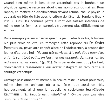
Quand bien même la beauté ne garantirait pas le bonheur, un
physique agréable reste un atout dans nombreux domaines. Pour
rappel, en matière de discrimination devant l'embauche, le physique
apparaît
en tête de liste avec le critère de l'âge (cf. Sondage Ifop –
2015). Ainsi, les hommes petits auront des salaires inférieurs de
même que les femmes en surpoids trouveront plus difficilement un
emploi.
Dans une époque aussi narcissique que peut l'être la nôtre, la laideur
n'a plus droit de cité, en témoigne cette réponse du
Dr Xavier
Pommereau
, psychiatre et spécialiste de l'adolescence, à propos des
jeunes d'aujourd'hui : "
Ils sont très corrigés, si je puis dire : quand les
enfants sont tout petits, on leur met des appareils dentaires, on les
redresse chez les kinés…
" (p. 91). Sans parler de ceux qui, plus tard,
chercheront à ressembler à leur avatar Instagram en recourant à la
chirurgie esthétique.
Ouvrage passionnant et, même si la beauté reste un atout pour tous,
même chez les animaux où la symétrie joue aussi un rôle,
heureusement, ainsi que le rappelle le sociologue
Jean-Claude
Kaufmann
: "
La beauté est multiple
" et "
On ne peut pas être
amoureux d'une norme !"
.