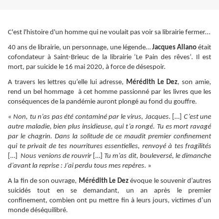
C'est l'histoire d'un homme qui ne voulait pas voir sa librairie
fermer...
40 ans de librairie, un personnage, une légende…
Jacques Allano
était
cofondateur à Saint-Brieuc de la librairie ‘Le Pain des rêves’. Il est
mort, par suicide le 16 mai 2020, à force de désespoir.
A travers les lettres qu’elle lui adresse,
Mérédith Le Dez
, son amie,
rend un bel hommage à cet homme passionné par les livres que les
conséquences de la pandémie auront plongé au fond du gouffre.
«
Non, tu n’as pas été contaminé par le virus, Jacques
. […]
C’est une
autre maladie, bien plus insidieuse, qui t’a rongé. Tu es mort ravagé
par le chagrin. Dans la solitude de ce maudit premier confinement
qui te privait de tes nourritures essentielles, renvoyé à tes fragilités
[…]
Nous venions de rouvrir
[…]
Tu m’as dit, bouleversé, le dimanche
d’avant la reprise : J’ai perdu tous mes repères
. »
A la fin de son ouvrage,
Mérédith Le Dez
évoque le souvenir d’autres
suicidés tout en se demandant, un an après le premier
confinement, combien ont pu mettre fin à leurs jours, victimes d’un
monde déséquilibré.