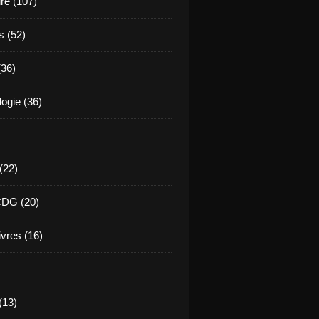
ure (107)
s (52)
(36)
ogie (36)
 (22)
CDG (20)
ivres (16)
(13)