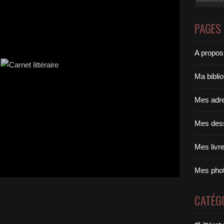
PAGES
A propos
Ma bibli
Mes adr
Mes des
Mes livr
Mes pho
CATÉG