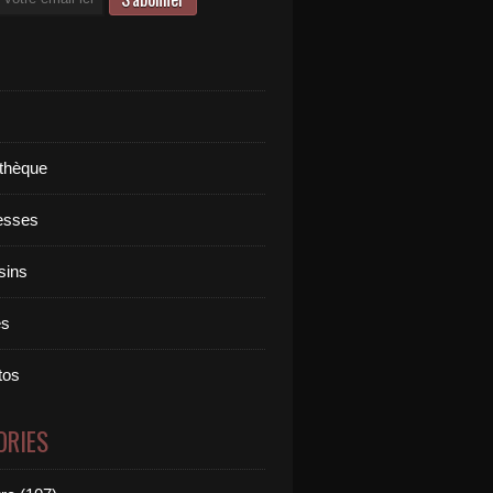
othèque
esses
sins
es
tos
ORIES