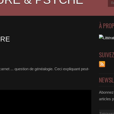
À PRO
IRE
SUIVE
 carnet ... question de généalogie. Ceci expliquant peut-
NEWSL
Abonnez-
articles 
Email