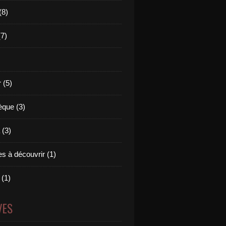
(8)
(7)
 (5)
èque (3)
(3)
s à découvrir (1)
 (1)
VES