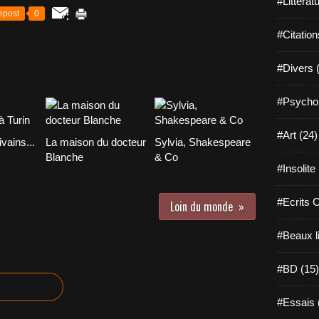
#Littérat
epost
0
#Citation
#Divers 
#Psychol
#Art (24)
vains...
La maison du docteur
Sylvia, Shakespeare
Blanche
& Co
#Insolite
#Ecrits 
Loin du monde
#Beaux l
#BD (15)
#Essais 