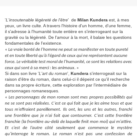
'
L'insoutenable légèreté de l'être
' de
Milan Kundera
est, à mes
yeux, un livre culte. A travers l'histoire d'un homme, d'une femme,
il s'adresse à l'humanité toute entière en s'interrogeant sur la
gravité ou la légèreté. De l'amour à la mort, il balaie les questions
fondamentales de l'existence.
«
La vraie bonté de l’homme ne peut se manifester en toute pureté
et en toute liberté qu’à l’égard de ceux qui ne représentent aucune
force. Le véritable test moral de l’humanité, ce sont les relations avec
ceux qui sont à sa merci : les animaux
. »
Si dans son livre '
L'art du roman
',
Kundera
s'interrogeait sur la
raison d'être du roman, dans celui-ci il dépeint ce qu'il recherche
dans sa propre écriture, cette exploration par l'intermédiaire de
personnages romanesques.
«
Les personnages de mon roman sont mes propres possibilités qui
ne se sont pas réalisées. C’est ce qui fait que je les aime tous et que
tous m’effraient pareillement. Ils ont, les uns et les autres, franchi
une frontière que je n’ai fait que contourner. C’est cette frontière
franchie (la frontière au-delà de laquelle finit mon moi) qui m’attire.
Et c’est de l’autre côté seulement que commence le mystère
qu’interroge le roman. Le roman n’est pas une confession de