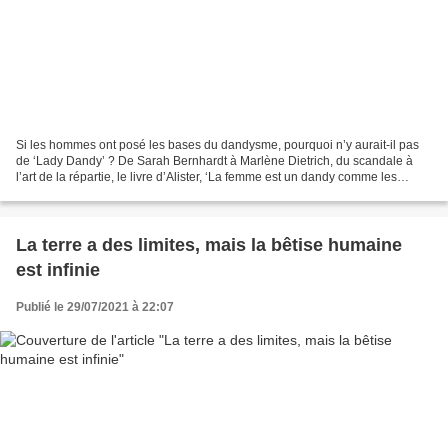
Si les hommes ont posé les bases du dandysme, pourquoi n’y aurait-il pas
de ‘Lady Dandy’ ? De Sarah Bernhardt à Marlène Dietrich, du scandale à
l’art de la répartie, le livre d’Alister, ‘La femme est un dandy comme les
autres’ (Pauvert), montre que les...
La terre a des limites, mais la bêtise humaine
est infinie
Publié le 29/07/2021 à 22:07