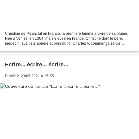
Christine de Pizan, fut en France, la première femme à vivre de sa plume.
Née à Venise, en 1364, mais élevée en France, Christine dont le père,
médecin, avait été appelé auprès du roi Charles V, commença sa vie
littéraire par l’écriture de poésies. Enfin,...
Ecrire... écrire... écrire...
Publié le 23/05/2021 à 15:55