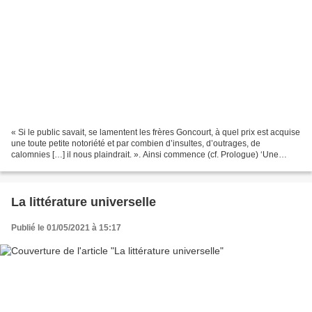
« Si le public savait, se lamentent les frères Goncourt, à quel prix est acquise
une toute petite notoriété et par combien d’insultes, d’outrages, de
calomnies […] il nous plaindrait. ». Ainsi commence (cf. Prologue) ‘Une
histoire des haines d’écrivains...
La littérature universelle
Publié le 01/05/2021 à 15:17