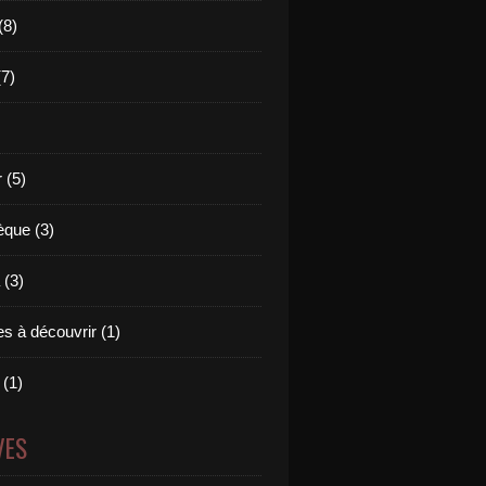
(8)
(7)
 (5)
èque (3)
(3)
s à découvrir (1)
 (1)
VES