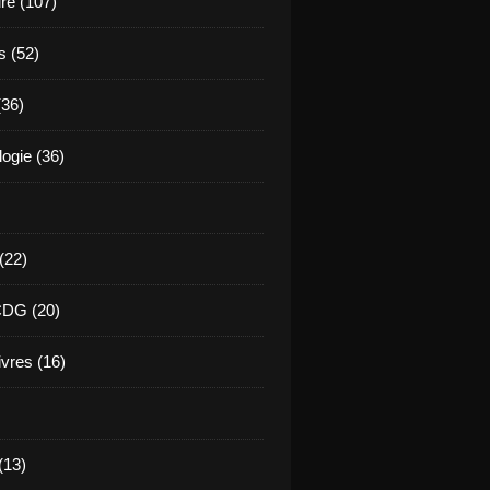
ure (107)
s (52)
(36)
ogie (36)
 (22)
CDG (20)
ivres (16)
(13)