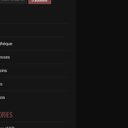
othèque
esses
sins
es
tos
ORIES