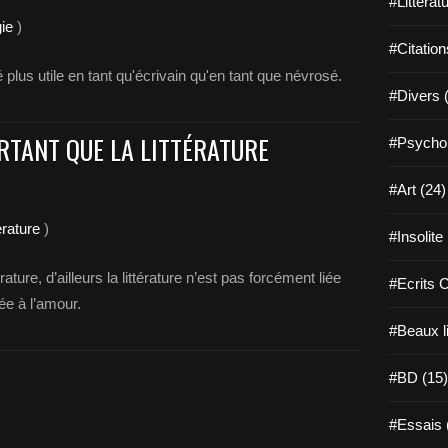
#Littérat
ie
)
#Citation
lus utile en tant qu'écrivain qu'en tant que névrosé.
#Divers 
RTANT QUE LA LITTÉRATURE
#Psychol
#Art (24)
érature
)
#Insolite
ature, d’ailleurs la littérature n’est pas forcément liée
#Ecrits 
ée à l’amour.
#Beaux l
#BD (15)
#Essais 