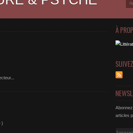
À PRO
SUIVE
cteur...
NEWSL
Abonnez-
articles 
e
)
Email