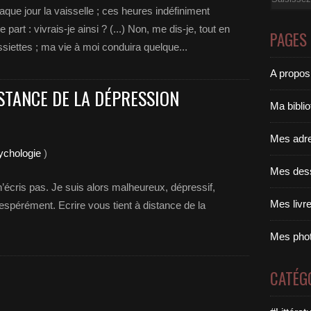
haque jour la vaisselle ; ces heures indéfiniment
rt : vivrais-je ainsi ? (...) Non, me dis-je, tout en
PAGES
ssiettes ; ma vie à moi conduira quelque...
A propos
ISTANCE DE LA DÉPRESSION
Ma bibli
Mes adr
ychologie
)
Mes des
’écris pas. Je suis alors malheureux, dépressif,
Mes livr
sespérément. Ecrire vous tient à distance de la
Mes pho
CATÉG