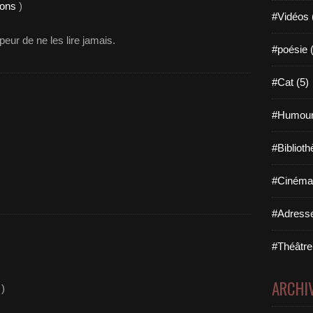
ions
)
#Vidéos 
peur de ne les lire jamais.
#poésie 
#Cat (5)
#Humour
#Biblioth
#Cinéma 
#Adresse
#Théâtre
ARCHI
)