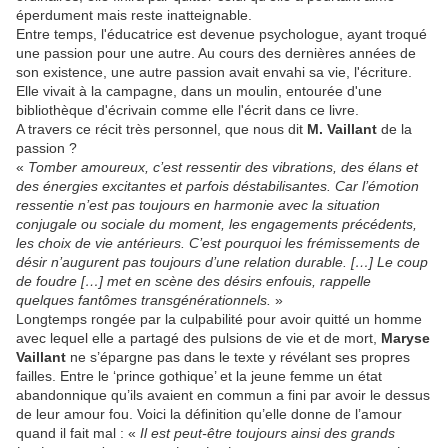
éperdument mais reste inatteignable.
Entre temps, l'éducatrice est devenue psychologue, ayant troqué
une passion pour une autre. Au cours des dernières années de
son existence, une autre passion avait envahi sa vie, l'écriture.
Elle vivait à la campagne, dans un moulin, entourée d'une
bibliothèque d'écrivain comme elle l'écrit dans ce livre.
A travers ce récit très personnel, que nous dit
M. Vaillant
de la
passion ?
«
Tomber amoureux, c’est ressentir des vibrations, des élans et
des énergies excitantes et parfois déstabilisantes. Car l’émotion
ressentie n’est pas toujours en harmonie avec la situation
conjugale ou sociale du moment, les engagements précédents,
les choix de vie antérieurs. C’est pourquoi les frémissements de
désir n’augurent pas toujours d’une relation durable. […] Le coup
de foudre […] met en scène des désirs enfouis, rappelle
quelques fantômes transgénérationnels.
»
Longtemps rongée par la culpabilité pour avoir quitté un homme
avec lequel elle a partagé des pulsions de vie et de mort,
Maryse
Vaillant
ne s’épargne pas dans le texte y révélant ses propres
failles. Entre le ‘prince gothique’ et la jeune femme un état
abandonnique qu’ils avaient en commun a fini par avoir le dessus
de leur amour fou. Voici la définition qu’elle donne de l’amour
quand il fait mal : «
Il est peut-être toujours ainsi des grands