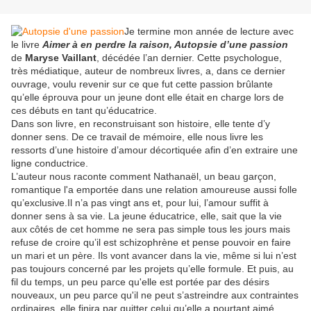
Je termine mon année de lecture avec
le livre
Aimer à en perdre la raison, Autopsie d’une passion
de
Maryse Vaillant
, décédée l’an dernier. Cette psychologue,
très médiatique, auteur de nombreux livres, a, dans ce dernier
ouvrage, voulu revenir sur ce que fut cette passion brûlante
qu’elle éprouva pour un jeune dont elle était en charge lors de
ces débuts en tant qu’éducatrice.
Dans son livre, en reconstruisant son histoire, elle tente d’y
donner sens. De ce travail de mémoire, elle nous livre les
ressorts d’une histoire d’amour décortiquée afin d’en extraire une
ligne conductrice.
L’auteur nous raconte comment Nathanaël, un beau garçon,
romantique l'a emportée dans une relation amoureuse aussi folle
qu’exclusive.Il n’a pas vingt ans et, pour lui, l’amour suffit à
donner sens à sa vie. La jeune éducatrice, elle, sait que la vie
aux côtés de cet homme ne sera pas simple tous les jours mais
refuse de croire qu’il est schizophrène et pense pouvoir en faire
un mari et un père. Ils vont avancer dans la vie, même si lui n’est
pas toujours concerné par les projets qu’elle formule. Et puis, au
fil du temps, un peu parce qu'elle est portée par des désirs
nouveaux, un peu parce qu'il ne peut s’astreindre aux contraintes
ordinaires, elle finira par quitter celui qu’elle a pourtant aimé