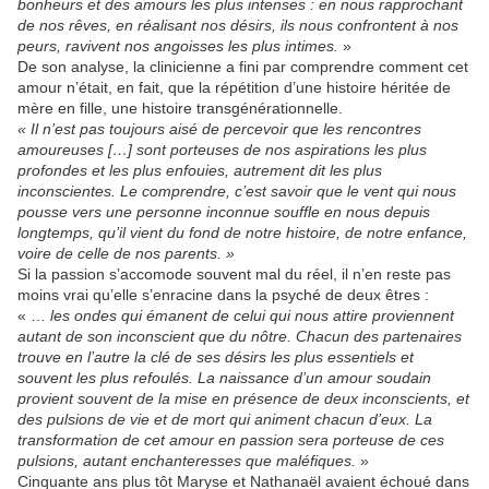
bonheurs et des amours les plus intenses : en nous rapprochant
de nos rêves, en réalisant nos désirs, ils nous confrontent à nos
peurs, ravivent nos angoisses les plus intimes.
»
De son analyse, la clinicienne a fini par comprendre comment cet
amour n’était, en fait, que la répétition d’une histoire héritée de
mère en fille, une histoire transgénérationnelle.
« Il n’est pas toujours aisé de percevoir que les rencontres
amoureuses […] sont porteuses de nos aspirations les plus
profondes et les plus enfouies, autrement dit les plus
inconscientes. Le comprendre, c’est savoir que le vent qui nous
pousse vers une personne inconnue souffle en nous depuis
longtemps, qu’il vient du fond de notre histoire, de notre enfance,
voire de celle de nos parents. »
Si la passion s’accomode souvent mal du réel, il n’en reste pas
moins vrai qu’elle s’enracine dans la psyché de deux êtres :
« …
les ondes qui émanent de celui qui nous attire proviennent
autant de son inconscient que du nôtre. Chacun des partenaires
trouve en l’autre la clé de ses désirs les plus essentiels et
souvent les plus refoulés. La naissance d’un amour soudain
provient souvent de la mise en présence de deux inconscients, et
des pulsions de vie et de mort qui animent chacun d’eux. La
transformation de cet amour en passion sera porteuse de ces
pulsions, autant enchanteresses que maléfiques.
»
Cinquante ans plus tôt Maryse et Nathanaël avaient échoué dans