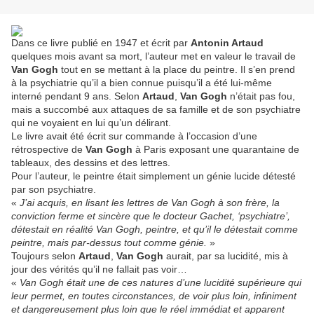
Dans ce livre publié en 1947 et écrit par
Antonin Artaud
quelques mois avant sa mort, l’auteur met en valeur le travail de
Van Gogh
tout en se mettant à la place du peintre. Il s’en prend
à la psychiatrie qu’il a bien connue puisqu’il a été lui-même
interné pendant 9 ans. Selon
Artaud
,
Van Gogh
n’était pas fou,
mais a succombé aux attaques de sa famille et de son psychiatre
qui ne voyaient en lui qu’un délirant.
Le livre avait été écrit sur commande à l’occasion d’une
rétrospective de
Van Gogh
à Paris exposant une quarantaine de
tableaux, des dessins et des lettres.
Pour l’auteur, le peintre était simplement un génie lucide détesté
par son psychiatre.
«
J’ai acquis, en lisant les lettres de Van Gogh à son frère, la
conviction ferme et sincère que le docteur Gachet, ‘psychiatre’,
détestait en réalité Van Gogh, peintre, et qu’il le détestait comme
peintre, mais par-dessus tout comme génie.
»
Toujours selon
Artaud
,
Van Gogh
aurait, par sa lucidité, mis à
jour des vérités qu’il ne fallait pas voir…
«
Van Gogh était une de ces natures d’une lucidité supérieure qui
leur permet, en toutes circonstances, de voir plus loin, infiniment
et dangereusement plus loin que le réel immédiat et apparent