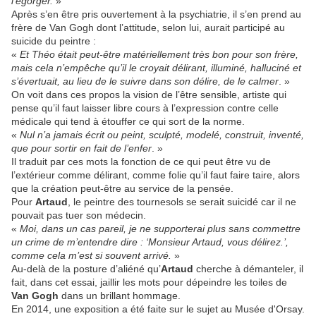
l’égorger.
»
Après s’en être pris ouvertement à la psychiatrie, il s’en prend au
frère de Van Gogh dont l’attitude, selon lui, aurait participé au
suicide du peintre :
«
Et Théo était peut-être matériellement très bon pour son frère,
mais cela n’empêche qu’il le croyait délirant, illuminé, halluciné et
s’évertuait, au lieu de le suivre dans son délire, de le calmer
. »
On voit dans ces propos la vision de l’être sensible, artiste qui
pense qu’il faut laisser libre cours à l’expression contre celle
médicale qui tend à étouffer ce qui sort de la norme.
«
Nul n’a jamais écrit ou peint, sculpté, modelé, construit, inventé,
que pour sortir en fait de l’enfer
. »
Il traduit par ces mots la fonction de ce qui peut être vu de
l’extérieur comme délirant, comme folie qu’il faut faire taire, alors
que la création peut-être au service de la pensée.
Pour
Artaud
, le peintre des tournesols se serait suicidé car il ne
pouvait pas tuer son médecin.
«
Moi, dans un cas pareil, je ne supporterai plus sans commettre
un crime de m’entendre dire : ‘Monsieur Artaud, vous délirez.’,
comme cela m’est si souvent arrivé.
»
Au-delà de la posture d’aliéné qu’
Artaud
cherche à démanteler, il
fait, dans cet essai, jaillir les mots pour dépeindre les toiles de
Van Gogh
dans un brillant hommage.
En 2014, une exposition a été faite sur le sujet au Musée d'Orsay.