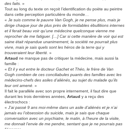
des faits.
»
Tout au long du texte on reçoit l’identification du poète au peintre
dans cette perception particulière du monde…
«
Je suis comme le pauvre Van Gogh, je ne pense plus, mais je
dirige chaque jour de plus près de formidables ébullitions internes
et il ferait beau voir qu’une médecine quelconque vienne me
reprocher de me fatiguer. […] Car si cette manière de voir qui est
saine était répandue unanimement, la société ne pourrait plus
vivre, mais je sais quels sont les héros de la terre qui y
trouveraient leur liberté.
»
Artaud
ne manque pas de critiquer la médecine, mais aussi la
famille :
«
Et il y eut entre le docteur Gachet et Théo, le frère de Van
Gogh combien de ces conciliabules puants des familles avec les
médecins-chefs des asiles d’aliénés, au sujet du malade qu’ils
leur ont amené
. »
Il fait le parallèle avec son propre internement, il faut dire que
durant les trois dernières années,
Artaud
y a reçu des
électrochocs :
«
J’ai passé 9 ans moi-même dans un asile d’aliénés et je n’ai
jamais eu l’obsession du suicide, mais je sais que chaque
conversation avec un psychiatre, le matin, à l’heure de la visite,
me donnait l’envie de me pendre, sentant que je ne pourrais pas