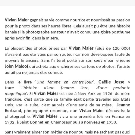
Vivian Maier
gagnait sa vie comme nourrice et nourrissait sa passion
pour la photo dans ses heures libres. Cela aurait pu être une histoire
banale si la photographe amateur n’avait connu une gloire posthume
après avoir fini dans la misère.
La plupart des photos prises par
Vivian Maier
(plus de 120 000)
n’avaient pas été vues par son auteur car non développées faute de
moyens financiers. Sans l’intérêt porté sur son œuvre par le jeune
John Maloof
qui acheta aux enchères ses cartons de photos, l’artiste
aurait pu ne jamais être connue.
Dans le livre
'
Une femme en contre-jour',
Gaëlle Josse
y
trace '
l’histoire d’une femme libre, d’une perdante
magnifique'
. Si
Vivian Maier
est née à New York en 1926, de mère
française, c'est parce que sa famille était partie travailler aux Etats
Unis. Par la suite, c’est auprès d’une amie de sa mère,
Jeanne
Bertrand
, photographe reconnue, que
Vivian Maier
découvrira la
photographie.
Vivian Maier
vivra une première fois en France en
1932, à Saint-Bonnet-en-Champsaur puis à nouveau en 1950.
Sans vraiment aimer son métier de nounou mais ne sachant pas quoi