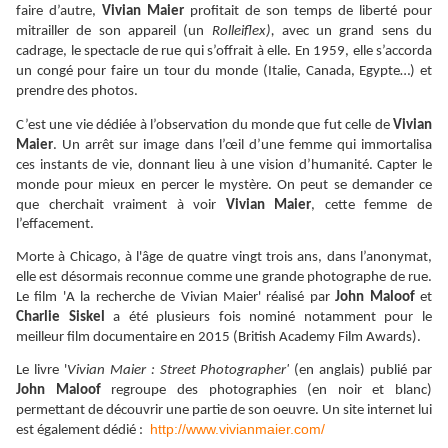
faire d’autre,
Vivian Maier
profitait de son temps de liberté pour
mitrailler de son appareil (un
Rolleiflex),
avec un grand sens du
cadrage, le spectacle de rue qui s’offrait à elle. En 1959, elle s’accorda
un congé pour faire un tour du monde (Italie, Canada, Egypte…) et
prendre des photos.
C’est une vie dédiée à l’observation du monde que fut celle de
Vivian
Maier
. Un arrêt sur image dans l’œil d’une femme qui immortalisa
ces instants de vie, donnant lieu à une vision d’humanité. Capter le
monde pour mieux en percer le mystère. On peut se demander ce
que cherchait vraiment à voir
Vivian Maier
,
cette femme de
l’effacement.
Morte à Chicago, à l'âge de quatre vingt trois ans, dans l’anonymat,
elle est désormais reconnue comme une grande photographe de rue.
Le film 'A la recherche de Vivian Maier' réalisé par
John Maloof
et
Charlie Siskel
a été plusieurs fois nominé notamment pour le
meilleur film documentaire en 2015 (British Academy Film Awards).
Le livre '
Vivian Maier : Street Photographer'
(en anglais) publié par
John Maloof
regroupe des photographies (en noir et blanc)
permettant de découvrir
une partie de son oeuvre. Un site internet lui
http://www.vivianmaier.com/
est également dédié :