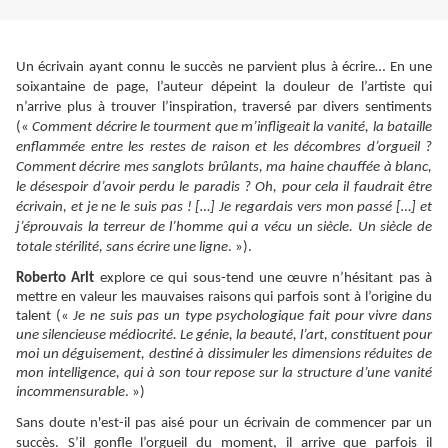
Un écrivain ayant connu le succès ne parvient plus à écrire… En une
soixantaine de page, l’auteur dépeint la douleur de l’artiste qui
n’arrive plus à trouver l’inspiration, traversé par divers sentiments
(«
Comment décrire le tourment que m’infligeait la vanité, la bataille
enflammée entre les restes de raison et les décombres d’orgueil ?
Comment décrire mes sanglots brûlants, ma haine chauffée à blanc,
le désespoir d’avoir perdu le paradis ? Oh, pour cela il faudrait être
écrivain, et je ne le suis pas ! […] Je regardais vers mon passé […] et
j’éprouvais la terreur de l’homme qui a vécu un siècle. Un siècle de
totale stérilité, sans écrire une ligne
. »).
Roberto Arlt
explore ce qui sous-tend une œuvre n’hésitant pas à
mettre en valeur les mauvaises raisons qui parfois sont à l’origine du
talent («
Je ne suis pas un type psychologique fait pour vivre dans
une silencieuse médiocrité. Le génie, la beauté, l’art, constituent pour
moi un déguisement, destiné à dissimuler les dimensions réduites de
mon intelligence, qui à son tour repose sur la structure d’une vanité
incommensurable
. »)
Sans doute n'est-il pas aisé pour un écrivain de commencer par un
succès. S’il gonfle l’orgueil du moment, il arrive que parfois il