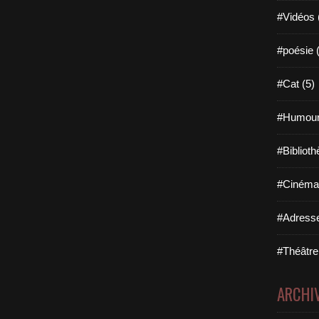
#Vidéos 
#poésie 
#Cat (5)
#Humour
#Biblioth
#Cinéma 
#Adresse
#Théâtre
ARCHI