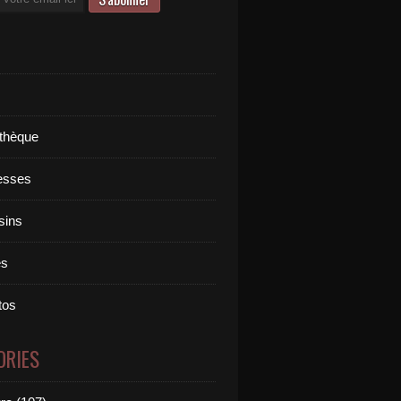
othèque
esses
sins
es
tos
ORIES