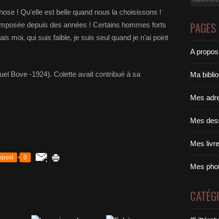
e chose ! Qu'elle est belle quand nous la choisissons !
PAGES
t imposée depuis des années ! Certains hommes forts
s moi, qui suis faible, je suis seul quand je n'ai point
A propos
uel Bove -1924). Colette avait contribué à sa
Ma bibli
Mes adr
Mes des
Mes livr
epost
0
Mes pho
CATÉG