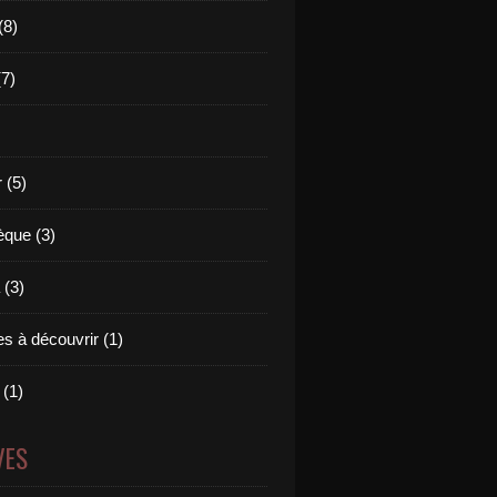
(8)
(7)
 (5)
èque (3)
(3)
s à découvrir (1)
 (1)
VES