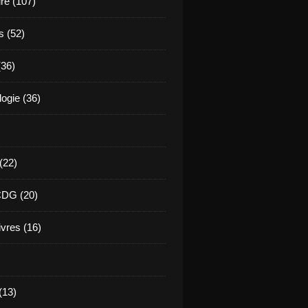
ure (107)
s (52)
(36)
ogie (36)
 (22)
CDG (20)
ivres (16)
(13)